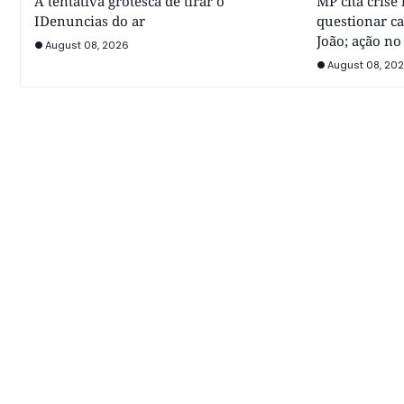
A tentativa grotesca de tirar o
MP cita crise
IDenuncias do ar
questionar ca
João; ação no
August 08, 2026
August 08, 20