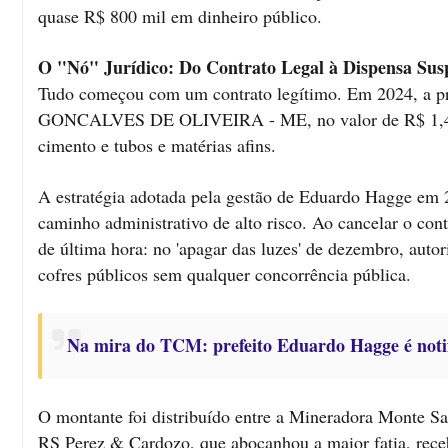
quase R$ 800 mil em dinheiro público.
O "Nó" Jurídico: Do Contrato Legal à Dispensa Sus
Tudo começou com um contrato legítimo. Em 2024, a p
GONCALVES DE OLIVEIRA - ME, no valor de R$ 1,4 milh
cimento e tubos e matérias afins.
A estratégia adotada pela gestão de Eduardo Hagge em 
caminho administrativo de alto risco. Ao cancelar o con
de última hora: no 'apagar das luzes' de dezembro, aut
cofres públicos sem qualquer concorrência pública.
Na mira do TCM: prefeito Eduardo Hagge é notif
O montante foi distribuído entre a Mineradora Monte Sa
RS Perez & Cardozo, que abocanhou a maior fatia, rec