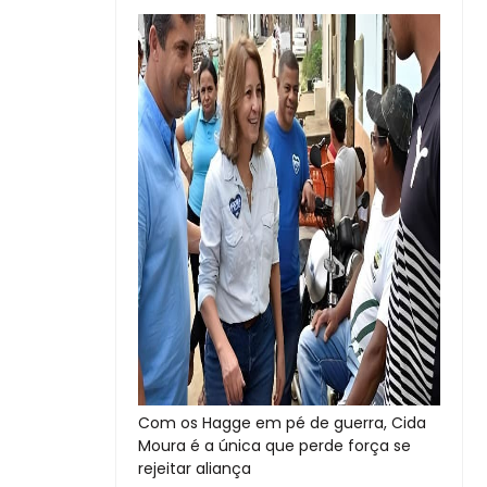
Com os Hagge em pé de guerra, Cida
Moura é a única que perde força se
rejeitar aliança