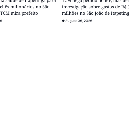
 na saúde de Itapetinga para
TCM nega pedido do MP, mas de
chês milionários no São
investigação sobre gastos de R$ 
 TCM mira prefeito
milhões no São João de Itapetin
26
August 06, 2026