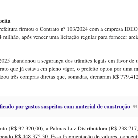
peita
refeitura firmou o Contrato nº 103/2024 com a empresa IDE
ão, após vencer uma licitação regular para fornecer arei
2025 abandonou a segurança dos trâmites legais em favor de
trato que já estava em pleno vigor, o prefeito optou por uma 
orizou três compras diretas que, somadas, drenaram R$ 779.41
icado por gastos suspeitos com material de construção
nto (R$ 92.320,00), a Palmas Luz Distribuidora (R$ 238.717,
ebendo R$ 448.375,30. Essa fragmentação de valores, concen