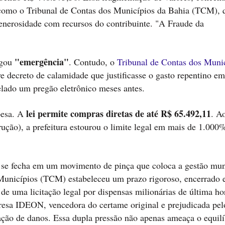
 como o Tribunal de Contas dos Municípios da Bahia (TCM), 
generosidade com recursos do contribuinte. "A Fraude da
"emergência"
legou
. Contudo, o
Tribunal de Contas dos Muni
 decreto de calamidade que justificasse o gasto repentino em
elado um pregão eletrônico meses antes.
lei permite compras diretas de até R$ 65.492,11
pesa. A
. A
ução), a prefeitura estourou o limite legal em mais de 1.000
e se fecha em um movimento de pinça que coloca a gestão mun
 Municípios (TCM) estabeleceu um prazo rigoroso, encerrado
ão de uma licitação legal por dispensas milionárias de última h
presa IDEON, vencedora do certame original e prejudicada pel
paração de danos. Essa dupla pressão não apenas ameaça o equilí