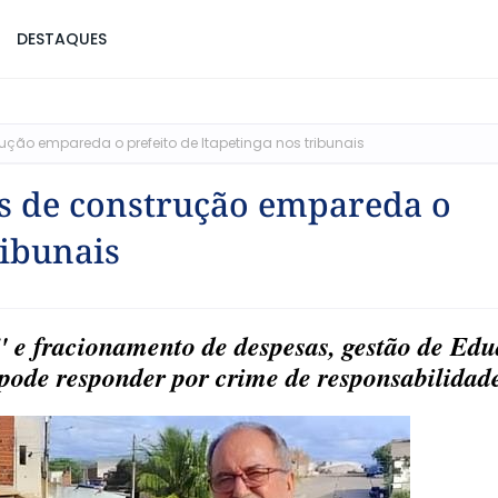
DESTAQUES
ução empareda o prefeito de Itapetinga nos tribunais
is de construção empareda o
ribunais
" e fracionamento de despesas, gestão de Ed
pode responder por crime de responsabilidad