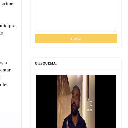
e crime
nicípio,
ão
e, o
O ESQUEMA:
rentar
r
 lei.