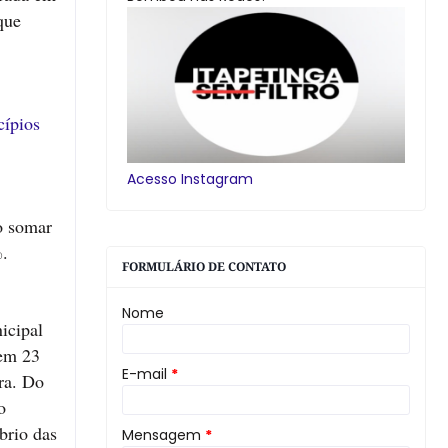
que
cípios
Acesso Instagram
o somar
%.
FORMULÁRIO DE CONTATO
Nome
icipal
 em 23
E-mail
*
ora. Do
o
brio das
Mensagem
*