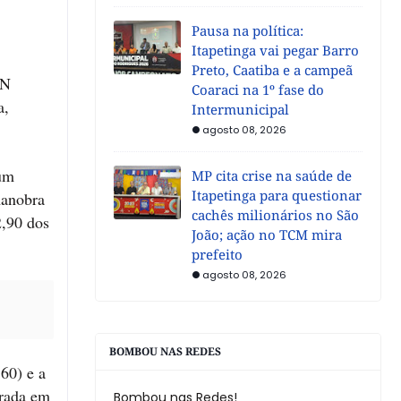
Pausa na política:
Itapetinga vai pegar Barro
Preto, Caatiba e a campeã
ON
Coaraci na 1º fase do
a,
Intermunicipal
agosto 08, 2026
 um
MP cita crise na saúde de
Itapetinga para questionar
manobra
cachês milionários no São
2,90 dos
João; ação no TCM mira
prefeito
agosto 08, 2026
BOMBOU NAS REDES
60) e a
trada em
Bombou nas Redes!