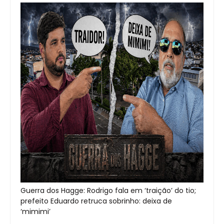
Guerra dos Hagge: Rodrigo fala em ‘traição’ do tio;
prefeito Eduardo retruca sobrinho: deixa de
‘mimimi’