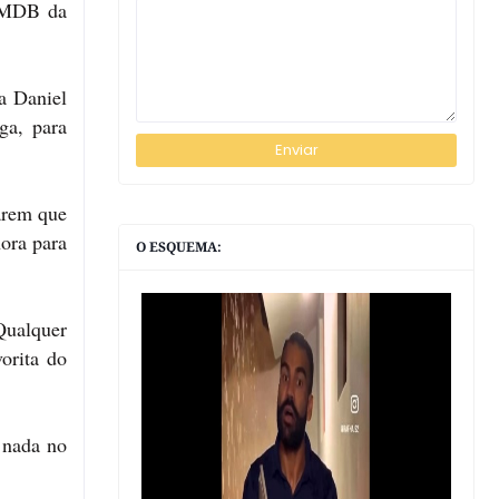
O MDB da
a Daniel
ga, para
arem que
hora para
O ESQUEMA:
Qualquer
orita do
 nada no