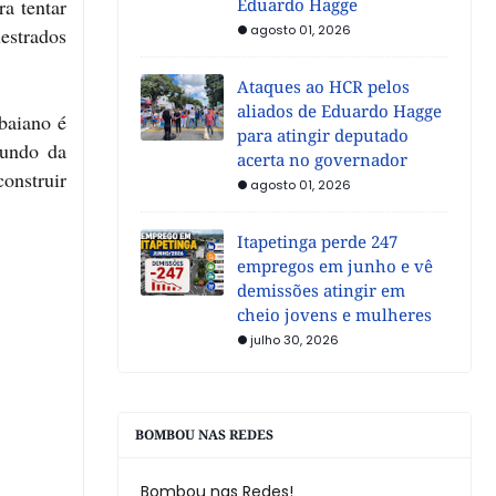
ra tentar
Eduardo Hagge
agosto 01, 2026
estrados
.
Ataques ao HCR pelos
aliados de Eduardo Hagge
baiano é
para atingir deputado
mundo da
acerta no governador
onstruir
agosto 01, 2026
Itapetinga perde 247
empregos em junho e vê
demissões atingir em
cheio jovens e mulheres
julho 30, 2026
BOMBOU NAS REDES
Bombou nas Redes!