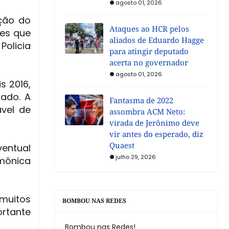
agosto 01, 2026
ição do
Ataques ao HCR pelos
res que
aliados de Eduardo Hagge
Policia
para atingir deputado
acerta no governador
agosto 01, 2026
s 2016,
sado. A
Fantasma de 2022
ável de
assombra ACM Neto:
virada de Jerônimo deve
vir antes do esperado, diz
Quaest
ventual
julho 29, 2026
rmônica
 muitos
BOMBOU NAS REDES
ortante
Bombou nas Redes!