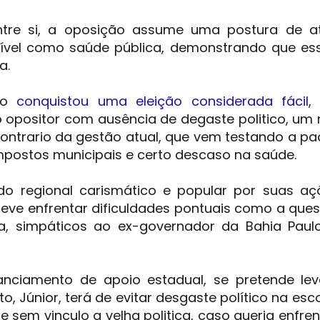
tre si, a oposição assume uma postura de a
vel como saúde pública, demonstrando que ess
a.
do
conquistou uma eleição considerada fácil
,
 opositor com ausência de degaste politico, um
ntrario da gestão atual, que vem testando a pa
postos municipais e certo descaso na saúde.
o regional carismático e popular por suas aç
eve enfrentar dificuldades pontuais como a que
a, simpáticos ao ex-governador da Bahia Paulo
anciamento de apoio estadual, se pretende le
o, Júnior, terá de evitar desgaste político na esc
 sem vinculo a velha politica, caso queria enfre