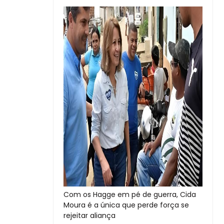
Com os Hagge em pé de guerra, Cida
Moura é a única que perde força se
rejeitar aliança