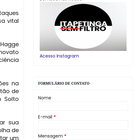
taques
a vital
 Hagge
 novato
Acesso Instagram
ciência
ões na
FORMULÁRIO DE CONTATO
stão de
Nome
 Solto
E-mail
*
var sua
olha de
Mensagem
*
ntar um