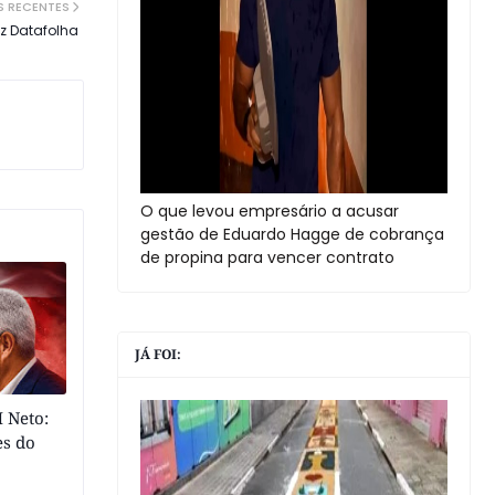
S RECENTES
iz Datafolha
O que levou empresário a acusar
gestão de Eduardo Hagge de cobrança
de propina para vencer contrato
JÁ FOI:
 Neto:
es do