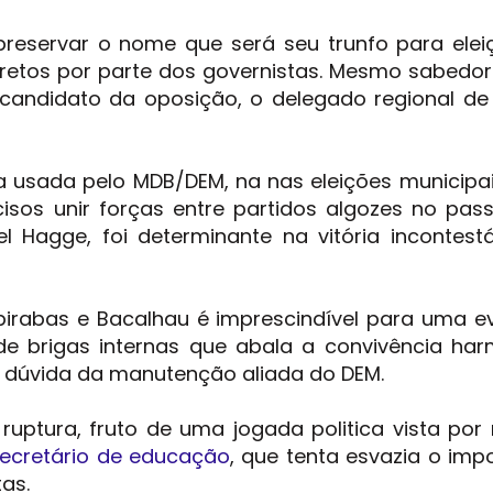
reservar o nome que será seu trunfo para ele
iretos por parte dos governistas. Mesmo sabedo
andidato da oposição, o delegado regional de 
a usada pelo MDB/DEM, na nas eleições municipai
isos unir forças entre partidos algozes no pas
l Hagge, foi determinante na vitória incontest
birabas e Bacalhau é imprescindível para uma e
 de brigas internas que abala a convivência ha
do dúvida da manutenção aliada do DEM.
ruptura, fruto de uma jogada politica vista por
ecretário de educação
, que tenta esvazia o imp
as.