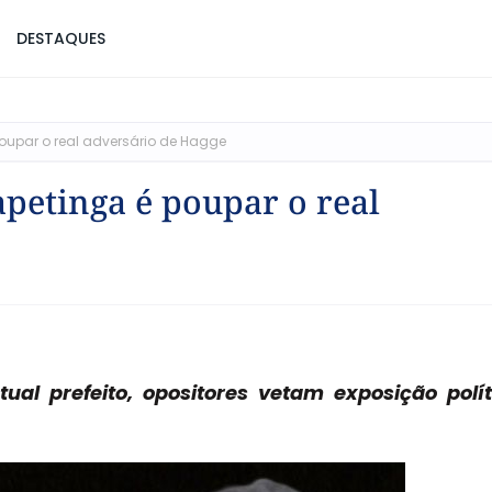
DESTAQUES
poupar o real adversário de Hagge
apetinga é poupar o real
ual prefeito, o
positores vetam exposição polí