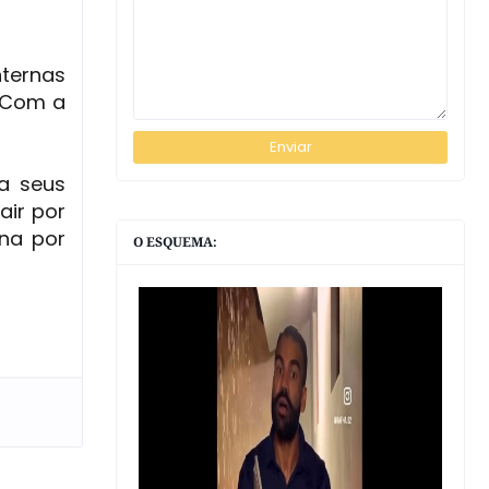
nternas
. Com a
a seus
air por
rna por
O ESQUEMA: