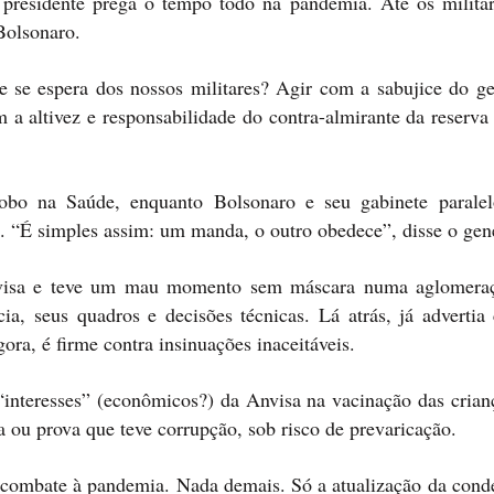
 presidente prega o tempo todo na pandemia. Até os militar
Bolsonaro.
e se espera dos nossos militares? Agir com a sabujice do ge
m a altivez e responsabilidade do contra-almirante da reserv
obo na Saúde, enquanto Bolsonaro e seu gabinete parale
 “É simples assim: um manda, o outro obedece”, disse o gene
Anvisa e teve um mau momento sem máscara numa aglomer
a, seus quadros e decisões técnicas. Lá atrás, já advertia 
ra, é firme contra insinuações inaceitáveis.
 “interesses” (econômicos?) da Anvisa na vacinação das crian
ta ou prova que teve corrupção, sob risco de prevaricação.
e combate à pandemia. Nada demais. Só a atualização da cond