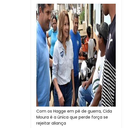
Com os Hagge em pé de guerra, Cida
Moura é a única que perde força se
rejeitar aliança