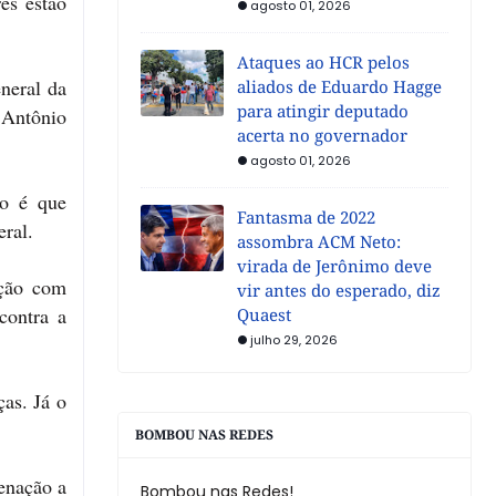
es estão
agosto 01, 2026
Ataques ao HCR pelos
neral da
aliados de Eduardo Hagge
para atingir deputado
a Antônio
acerta no governador
agosto 01, 2026
lo é que
Fantasma de 2022
ral.
assombra ACM Neto:
virada de Jerônimo deve
ação com
vir antes do esperado, diz
contra a
Quaest
julho 29, 2026
ças. Já o
BOMBOU NAS REDES
enação a
Bombou nas Redes!