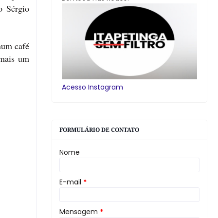
o Sérgio
num café
 mais um
Acesso Instagram
FORMULÁRIO DE CONTATO
Nome
E-mail
*
Mensagem
*