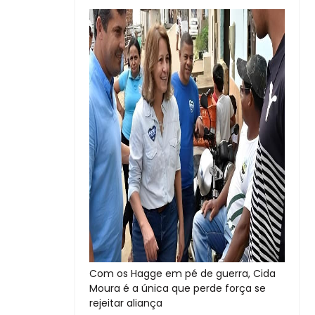
Com os Hagge em pé de guerra, Cida
Moura é a única que perde força se
rejeitar aliança