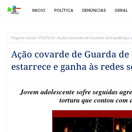
INICIO
POLÍTICA
DENÚNCIAS
GERAL
Página inicial
POLÍTICA
Ação covarde de Guarda de Itapetinga a
Ação covarde de Guarda de 
estarrece e ganha às redes s
Jovem adolescente sofre seguidas agr
tortura que contou com a