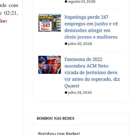
agosto 01, 2026
arde com
e 02:21,
Itapetinga perde 247
deo:
empregos em junho e vê
demissões atingir em
cheio jovens e mulheres
julho 30, 2026
Fantasma de 2022
assombra ACM Neto:
virada de Jerônimo deve
vir antes do esperado, diz
Quaest
julho 29, 2026
BOMBOU NAS REDES
Bombou nas Redes!