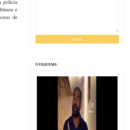
 policia
filmou e
soras de
O ESQUEMA: