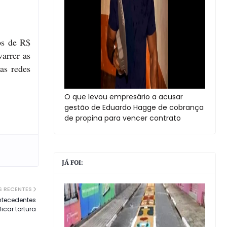
os de R$
arrer as
nas redes
O que levou empresário a acusar
gestão de Eduardo Hagge de cobrança
de propina para vencer contrato
JÁ FOI:
S RECENTES
ntecedentes
icar tortura