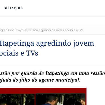
DESTAQUES
gredindo jovem estarrece e ganha às redes sociais e TVs
Itapetinga agredindo jovem
ociais e TVs
essão por guarda de Itapetinga em uma sessão
juda do filho do agente municipal.