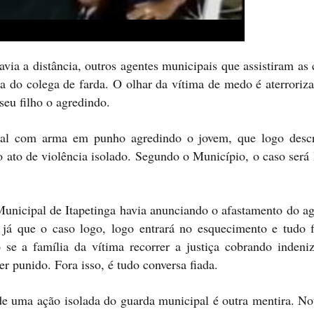
ia a distância, outros agentes municipais que assistiram as 
a do colega de farda. O olhar da vítima de medo é aterroriza
 seu filho o agredindo.
pal com arma em punho agredindo o jovem, que logo descr
ato de violência isolado. Segundo o Município, o caso será 
cipal de Itapetinga havia anunciando o afastamento do ag
 já que o caso logo, logo entrará no esquecimento e tudo f
se a família da vítima recorrer a justiça cobrando indeni
r punido. Fora isso, é tudo conversa fiada.
 de uma ação isolada do guarda municipal é outra mentira. No