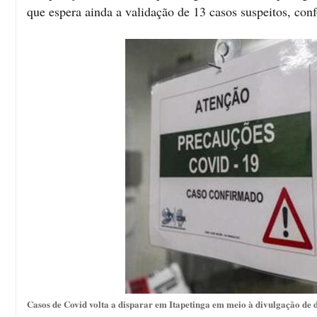
que espera ainda a validação de 13 casos suspeitos, con
Casos de Covid volta a disparar em Itapetinga em meio à divulgação de 