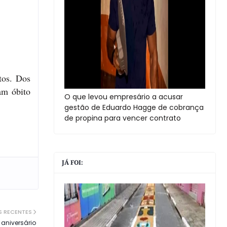
tos. Dos
am óbito
O que levou empresário a acusar
gestão de Eduardo Hagge de cobrança
de propina para vencer contrato
JÁ FOI:
S RECENTES
 aniversário