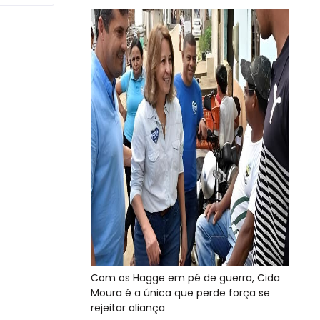
Com os Hagge em pé de guerra, Cida
Moura é a única que perde força se
rejeitar aliança