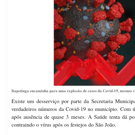
Itapetinga encaminha para uma explosão de casos da Covid-19, mesmo co
Existe um desserviço por parte da Secretaria Municip
verdadeiros números da Covid-19 no município. Com úl
após ausência de quase 3 meses. A Saúde tenta dá po
contraindo o vírus após os festejos do São João.