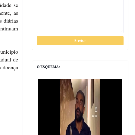
idade se
ente, as
 diárias
ontinuam
unicípio
adual de
a doença
O ESQUEMA: