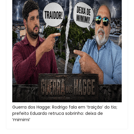
Guerra dos Hagge: Rodrigo fala em ‘traição’ do tio;
prefeito Eduardo retruca sobrinho: deixa de
‘mimimi’