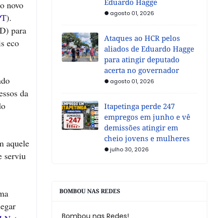
Eduardo Hagge
do novo
agosto 01, 2026
PT
).
SD) para
Ataques ao HCR pelos
is eco
aliados de Eduardo Hagge
para atingir deputado
acerta no governador
ndo
agosto 01, 2026
essos da
do
Itapetinga perde 247
empregos em junho e vê
demissões atingir em
cheio jovens e mulheres
om aquele
julho 30, 2026
e serviu
BOMBOU NAS REDES
uma
hegar
Bombou nas Redes!