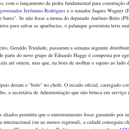
sso, com o lançamento da pedra fundamental para construção 
governador Jerônimo Rodrigues
e o senador Jaques Wagner (
de barro". Se não fosse a turma do deputado Antônio Brito (P
rios para salvar as aparências, o palanque governista teria ma
ireito, Geraldo Trindade, passaram a semana seguinte distribui
de parte do novo grupo de Eduardo Hagge é composta por egr
Lula
até ontem, mas que, na hora de molhar o sapato ao lado 
ipais deram o "bolo" no chefe. O recado oficial, carregado c
lho, a secretária de Administração que não brinca em serviço 
aliados permitiu que o entretenimento fosse garantido por 
internacional (ou ao menos regional), a cidadã conseguiu c