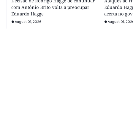
Decisão de Rodrigo Hagge de continuar
Ataques ao HC
com Antônio Brito volta a preocupar
Eduardo Hagg
Eduardo Hagge
acerta no go
August 01, 2026
August 01, 202