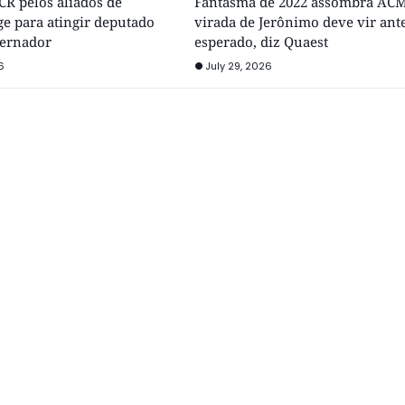
R pelos aliados de
Fantasma de 2022 assombra ACM
e para atingir deputado
virada de Jerônimo deve vir ant
vernador
esperado, diz Quaest
6
July 29, 2026