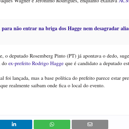
e Jaques Wagner e Jerônimo Rodrigues, enquanto exaltava
ACM
.
a para não entrar na briga dos Hagge nem desagradar ali
e, o deputado Rosemberg Pinto (PT) já apontava o dedo, suge
a do
ex-prefeito Rodrigo Hagge
que é candidato a deputado est
l foi lançada, mas a base política do prefeito parece estar pr
que realmente saibam onde fica o local do evento.