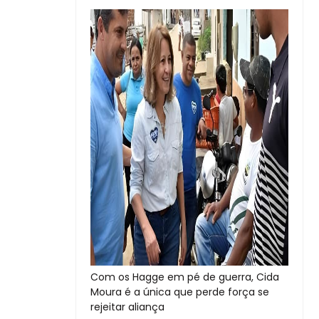
Com os Hagge em pé de guerra, Cida
Moura é a única que perde força se
rejeitar aliança