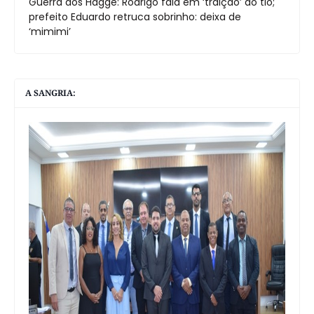
Guerra dos Hagge: Rodrigo fala em ‘traição’ do tio;
prefeito Eduardo retruca sobrinho: deixa de
‘mimimi’
A SANGRIA: