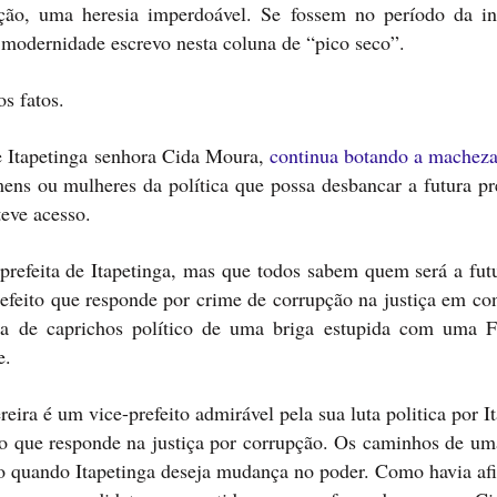
ação, uma heresia imperdoável. Se fossem no período da in
modernidade escrevo nesta coluna de “pico seco”.
s fatos.
e Itapetinga senhora Cida Moura,
continua botando a macheza 
ns ou mulheres da política que possa desbancar a futura pre
eve acesso.
 prefeita de Itapetinga, mas que todos sabem quem será a fut
efeito que responde por crime de corrupção na justiça em con
onta de caprichos político de uma briga estupida com uma 
e.
ira é um vice-prefeito admirável pela sua luta politica por I
o que responde na justiça por corrupção. Os caminhos de um
 o quando Itapetinga deseja mudança no poder. Como havia af