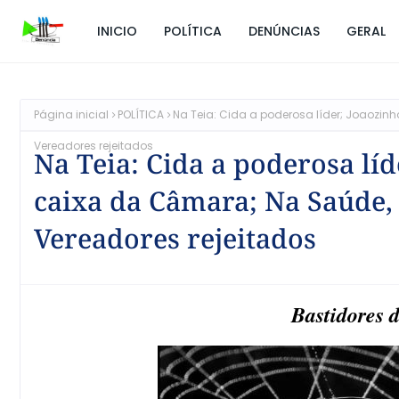
INICIO
POLÍTICA
DENÚNCIAS
GERAL
Página inicial
POLÍTICA
Na Teia: Cida a poderosa líder; Joaozin
Vereadores rejeitados
Na Teia: Cida a poderosa lí
caixa da Câmara; Na Saúde, 
Vereadores rejeitados
Bastidores 