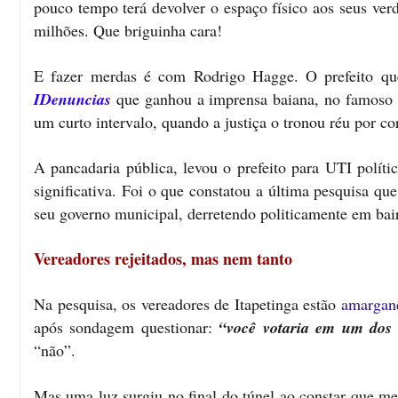
pouco tempo terá devolver o espaço físico aos seus ver
milhões. Que briguinha cara!
E fazer merdas é com Rodrigo Hagge. O prefeito que
IDenuncias
que ganhou a imprensa baiana, no famoso
um curto intervalo, quando a justiça o tronou réu por co
A pancadaria pública, levou o prefeito para UTI políti
significativa. Foi o que constatou a última pesquisa qu
seu governo municipal, derretendo politicamente em ba
Vereadores rejeitados, mas nem tanto
Na pesquisa, os vereadores de Itapetinga estão
amargan
após sondagem questionar:
“você votaria em um dos 
“não”.
Mas uma luz surgiu no final do túnel ao constar que m