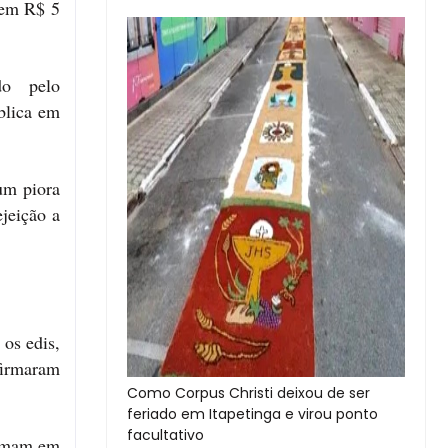
 em R$ 5
ado pelo
blica em
um piora
jeição a
 os edis,
firmaram
Como Corpus Christi deixou de ser
feriado em Itapetinga e virou ponto
facultativo
irmam em