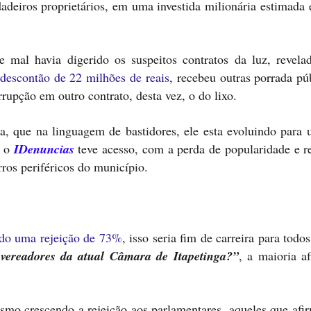
dadeiros proprietários, em uma investida milionária estimada
 mal havia digerido os suspeitos contratos da luz, revel
descontão de 22 milhões de reais
, recebeu outras porrada pú
rrupção em outro contrato, desta vez, o do lixo.
ca, que na linguagem de bastidores, ele esta evoluindo para 
e o
IDenuncias
teve acesso, com a perda de popularidade e re
irros periféricos do município.
do uma rejeição de 73%
, isso seria fim de carreira para todos
vereadores da atual Câmara de Itapetinga?”
, a maioria a
esmo crescendo a rejeição aos parlamentares, aqueles que af