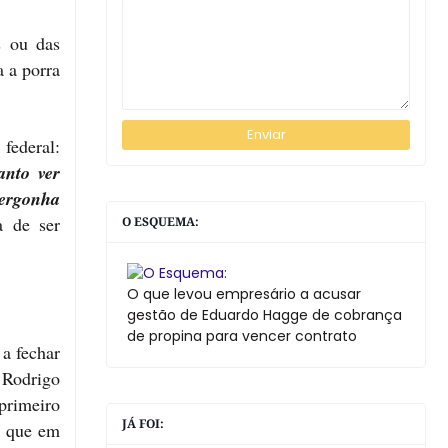
s ou das
a a porra
federal:
anto ver
vergonha
a de ser
O ESQUEMA:
O que levou empresário a acusar
gestão de Eduardo Hagge de cobrança
de propina para vencer contrato
a fechar
 Rodrigo
primeiro
JÁ FOI:
, que em