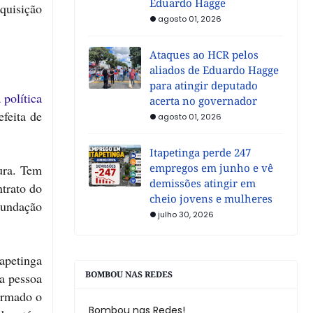
Eduardo Hagge
quisição
agosto 01, 2026
Ataques ao HCR pelos
aliados de Eduardo Hagge
para atingir deputado
política
acerta no governador
feita de
agosto 01, 2026
Itapetinga perde 247
empregos em junho e vê
ura. Tem
demissões atingir em
trato do
cheio jovens e mulheres
Fundação
julho 30, 2026
tapetinga
BOMBOU NAS REDES
a pessoa
irmado o
Bombou nas Redes!