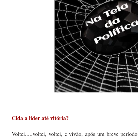
Cida a líder até vitória?
Voltei.....voltei, voltei, e vivão, após um breve perí