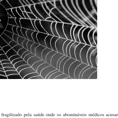
odo fragilizado pela saúde onde os abomináveis médicos acus