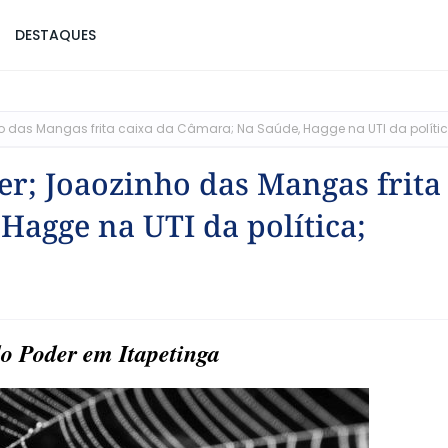
DESTAQUES
ho das Mangas frita caixa da Câmara; Na Saúde, Hagge na UTI da polític
der; Joaozinho das Mangas frita
Hagge na UTI da política;
do Poder em Itapetinga