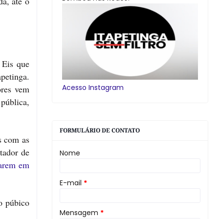
da, até o
 Eis que
petinga.
Acesso Instagram
ores vem
 pública,
FORMULÁRIO DE CONTATO
os com as
ntador de
Nome
arem em
E-mail
*
o púbico
Mensagem
*