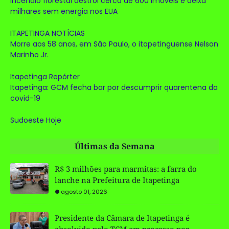
Incêndio florestal destrói cerca de 600 imóveis e deixa
milhares sem energia nos EUA
ITAPETINGA NOTÍCIAS
Morre aos 58 anos, em São Paulo, o itapetinguense Nelson
Marinho Jr.
Itapetinga Repórter
Itapetinga: GCM fecha bar por descumprir quarentena da
covid-19
Sudoeste Hoje
Últimas da Semana
R$ 3 milhões para marmitas: a farra do
lanche na Prefeitura de Itapetinga
agosto 01, 2026
Presidente da Câmara de Itapetinga é
absolvido pelo TCM em processo por