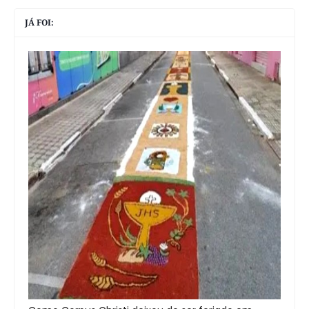
JÁ FOI: