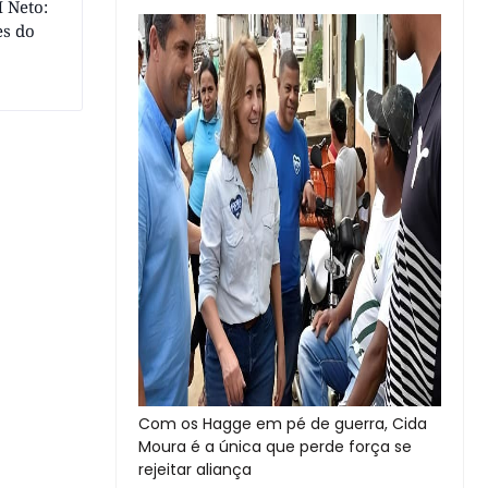
 Neto:
es do
Com os Hagge em pé de guerra, Cida
Moura é a única que perde força se
rejeitar aliança