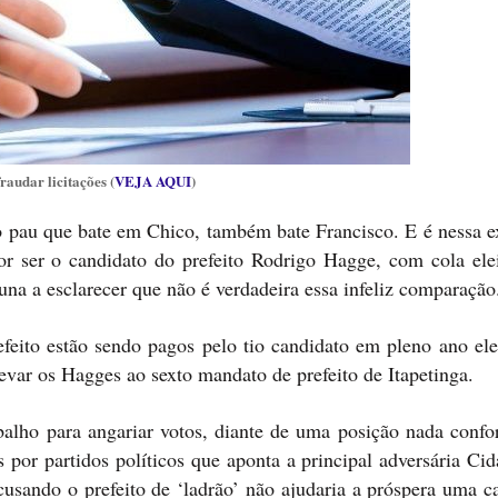
audar licitações (
VEJA AQUI
)
mo pau que bate em Chico, também bate Francisco. E é nessa e
 ser o candidato do prefeito Rodrigo Hagge, com cola elei
na a esclarecer que não é verdadeira essa infeliz comparação
feito estão sendo pagos pelo tio candidato em pleno ano elei
evar os Hagges ao sexto mandato de prefeito de Itapetinga.
alho para angariar votos, diante de uma posição nada confor
por partidos políticos que aponta a principal adversária Ci
cusando o prefeito de ‘ladrão’ não ajudaria a próspera uma 