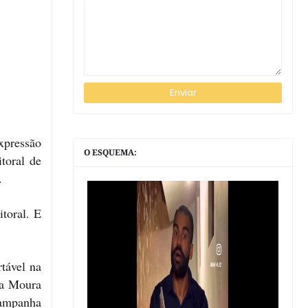
xpressão
O ESQUEMA:
toral de
.
toral. E
tável na
da Moura
campanha