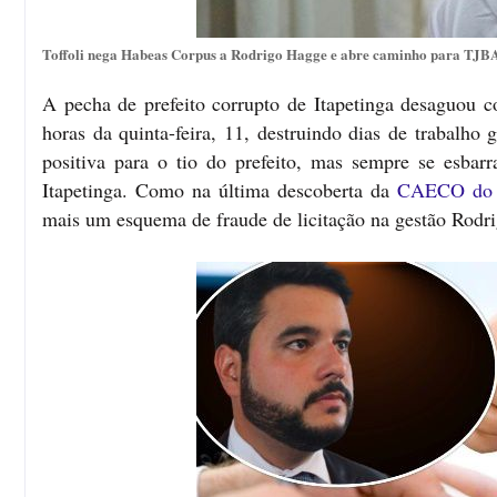
Toffoli nega Habeas Corpus a Rodrigo Hagge e abre caminho para TJBA a
A pecha de prefeito corrupto de Itapetinga desaguou
horas da quinta-feira, 11, destruindo dias de trabalho
positiva para o tio do prefeito, mas sempre se esba
Itapetinga. Como na última descoberta da
CAECO do M
mais um esquema de fraude de licitação na gestão Rodr