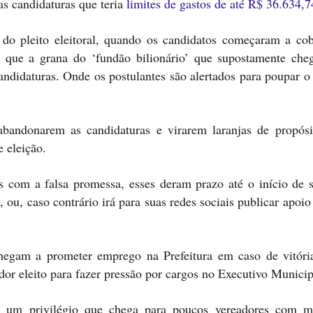
as candidaturas que teria
limites de gastos de até R$ 36.634,7
do pleito eleitoral, quando os candidatos começaram a cob
am que a grana do ‘fundão bilionário’ que supostamente che
candidaturas. Onde os postulantes são alertados para poupar o
abandonarem as candidaturas e virarem laranjas de propós
e eleição.
s com a falsa promessa, esses deram prazo até o início de 
 ou, caso contrário irá para suas redes sociais publicar apoio
 chegam a prometer emprego na Prefeitura em caso de vitóri
ador eleito para fazer pressão por cargos no Executivo Municip
é um privilégio que chega para poucos vereadores com m