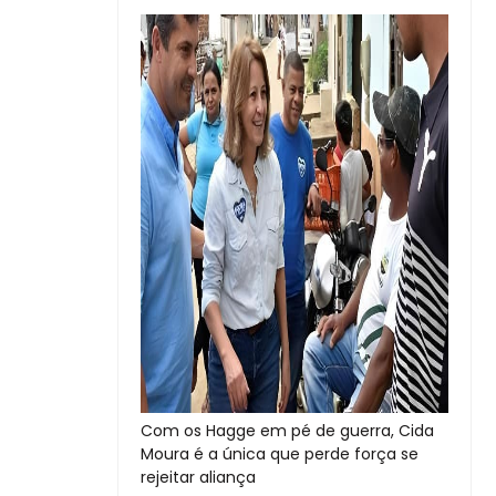
Com os Hagge em pé de guerra, Cida
Moura é a única que perde força se
rejeitar aliança