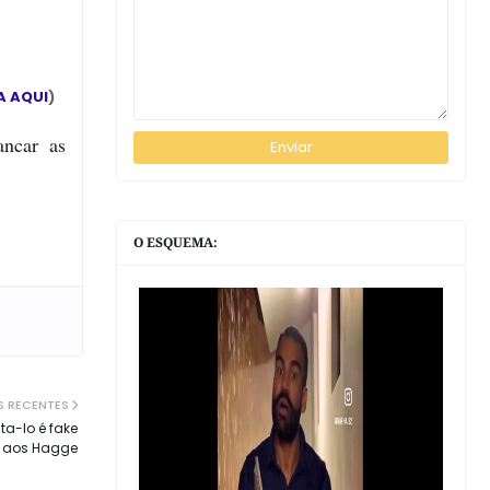
A AQUI
)
ancar as
O ESQUEMA:
S RECENTES
a-lo é fake
o aos Hagge