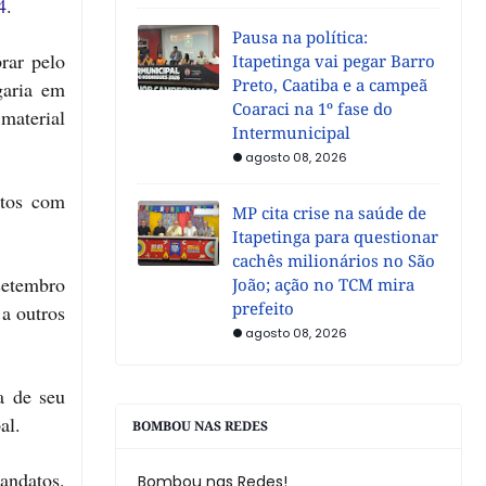
4
.
Pausa na política:
rar pelo
Itapetinga vai pegar Barro
Preto, Caatiba e a campeã
garia em
Coaraci na 1º fase do
 material
Intermunicipal
agosto 08, 2026
itos com
MP cita crise na saúde de
Itapetinga para questionar
cachês milionários no São
setembro
João; ação no TCM mira
prefeito
 a outros
agosto 08, 2026
a de seu
al.
BOMBOU NAS REDES
andatos.
Bombou nas Redes!