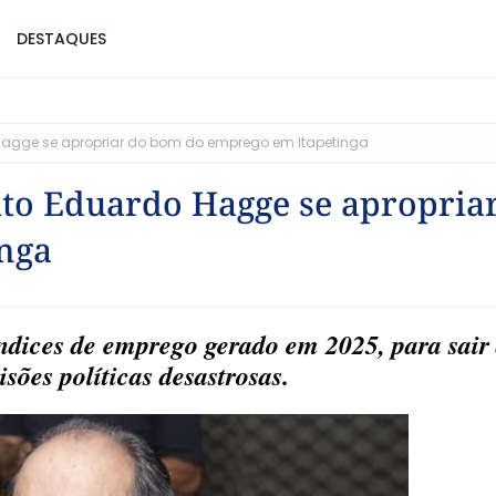
DESTAQUES
 Hagge se apropriar do bom do emprego em Itapetinga
ito Eduardo Hagge se apropria
nga
índices de emprego gerado em 2025, para sair
isões políticas desastrosas.