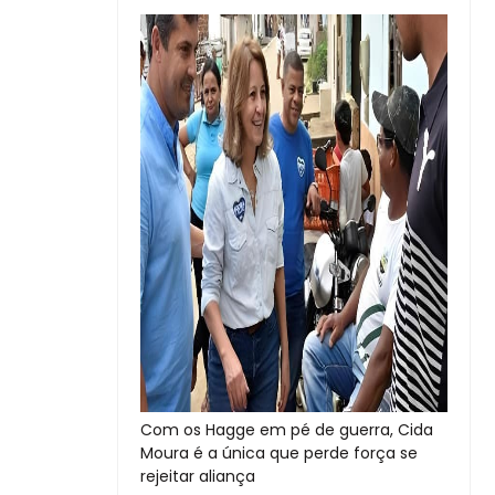
Com os Hagge em pé de guerra, Cida
Moura é a única que perde força se
rejeitar aliança