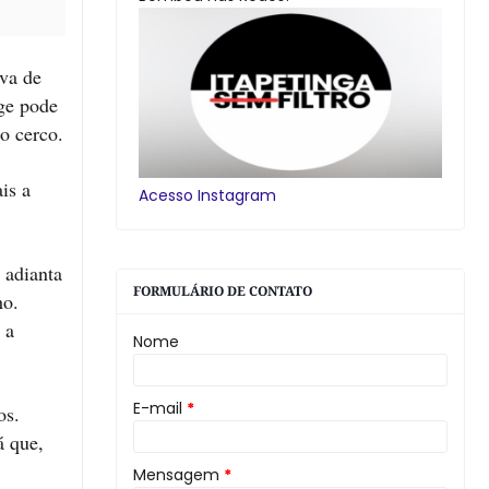
iva de
ge pode
o cerco.
is a
Acesso Instagram
 adianta
FORMULÁRIO DE CONTATO
ho.
 a
Nome
E-mail
*
os.
á que,
Mensagem
*