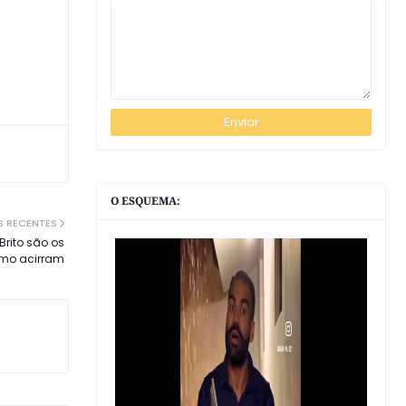
O ESQUEMA:
S RECENTES
Brito são os
nimo acirram