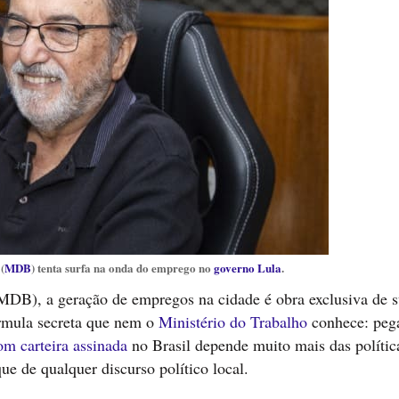
(
MDB
) tenta surfa na onda do emprego no
governo Lula
.
(MDB), a geração de empregos na cidade é obra exclusiva de 
órmula secreta que nem o
Ministério do Trabalho
conhece: peg
m carteira assinada
no Brasil depende muito mais das polític
ue de qualquer discurso político local.