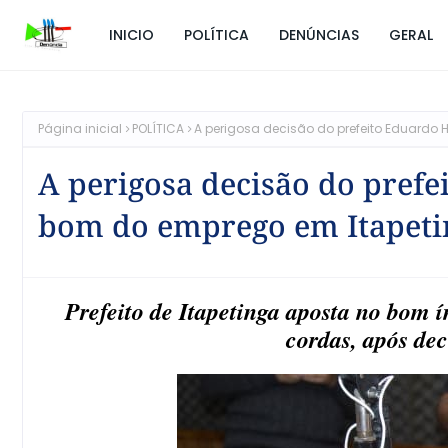
INICIO
POLÍTICA
DENÚNCIAS
GERAL
Página inicial
POLÍTICA
A perigosa decisão do prefeito Eduardo
A perigosa decisão do prefe
bom do emprego em Itapeti
Prefeito de Itapetinga aposta no bom 
cordas, após dec