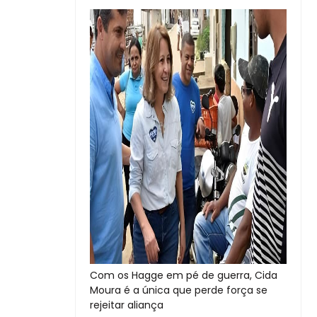
Com os Hagge em pé de guerra, Cida
Moura é a única que perde força se
rejeitar aliança