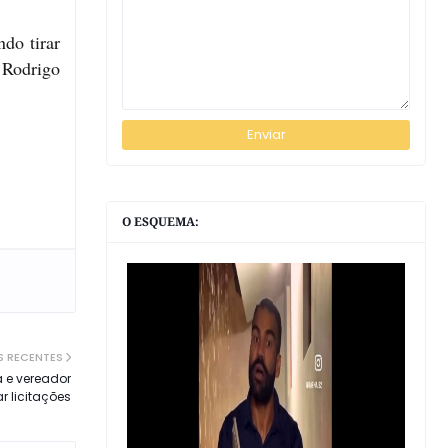
do tirar
 Rodrigo
O ESQUEMA:
S RECENTES
a e vereador
r licitações