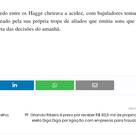
do entre os Hagge cheirava a acidez, com bajuladores tentan
teado pela sua própria tropa de aliados que emitia sons que
eta das decisões do amanhã.
MAI
elho;
PF: Orlando Ribeiro é preso por receber R$ 83,5 mil de propin
eleito Diga Diga por ligação com empresas para frauda