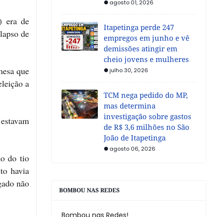
agosto 01, 2026
) era de
Itapetinga perde 247
lapso de
empregos em junho e vê
demissões atingir em
cheio jovens e mulheres
mesa que
julho 30, 2026
eleição a
TCM nega pedido do MP,
mas determina
investigação sobre gastos
 estavam
de R$ 3,6 milhões no São
João de Itapetinga
agosto 06, 2026
o do tio
to havia
igado não
BOMBOU NAS REDES
Bombou nas Redes!