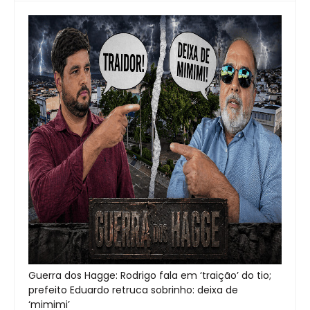
Guerra dos Hagge: Rodrigo fala em ‘traição’ do tio;
prefeito Eduardo retruca sobrinho: deixa de
‘mimimi’