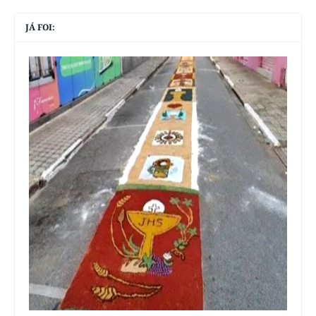
JÁ FOI: