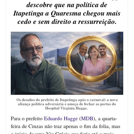
descobre que na política de
Itapetinga a Quaresma chegou mais
cedo e sem direito a ressurreição.
Os desafios do prefeito de Itapetinga após o carnaval: a nova
aliança política adversária e ameça de fechar as portas do
Hospital Virginia Hagge.
Para o prefeito
Eduardo Hagge
(
MDB
), a quarta-
feira de Cinzas não traz apenas o fim da folia, mas
o início de uma Via Crúcis que faria até o mais