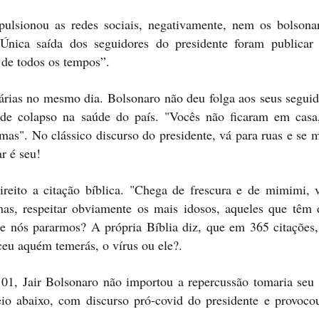
ulsionou as redes sociais, negativamente, nem os bolsonar
Única saída dos seguidores do presidente foram publicar 
 de todos os tempos”.
árias no mesmo dia. Bolsonaro não deu folga aos seus seguid
 de colapso na saúde do país. "Vocês não ficaram em casa
as". No clássico discurso do presidente, vá para ruas e se 
ar é seu!
ireito a citação bíblica. "Chega de frescura e de mimimi, v
as, respeitar obviamente os mais idosos, aqueles que têm 
e nós pararmos? A própria Bíblia diz, que em 365 citações, 
ceu aquém temerás, o vírus ou ele?.
 01, Jair Bolsonaro não importou a repercussão tomaria seu 
eio abaixo, com discurso pró-covid do presidente e provocou