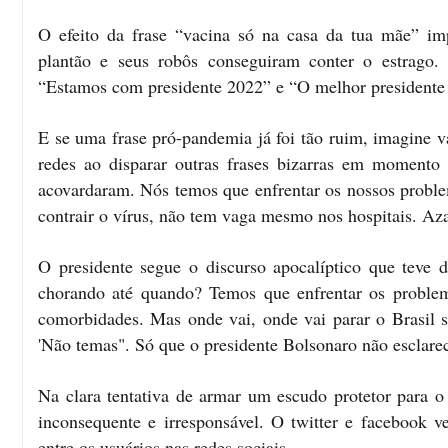
O efeito da frase “vacina só na casa da tua mãe” imp
plantão e seus robôs conseguiram conter o estrago. 
“Estamos com presidente 2022” e “O melhor presidente
E se uma frase pró-pandemia já foi tão ruim, imagine v
redes ao disparar outras frases bizarras em momento
acovardaram. Nós temos que enfrentar os nossos problem
contrair o vírus, não tem vaga mesmo nos hospitais. Az
O presidente segue o discurso apocalíptico que teve d
chorando até quando? Temos que enfrentar os problem
comorbidades. Mas onde vai, onde vai parar o Brasil s
'Não temas". Só que o presidente Bolsonaro não esclare
Na clara tentativa de armar um escudo protetor para o
inconsequente e irresponsável. O twitter e facebook v
entre os usuários nas redes sociais.