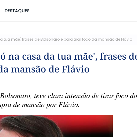
DESTAQUES
a tua mãe', frases de Bolsonaro é para tirar foco da mansão de Flávio
ó na casa da tua mãe', frases d
 da mansão de Flávio
Bolsonaro, teve clara intensão de tirar foco d
mpra de mansão por Flávio.