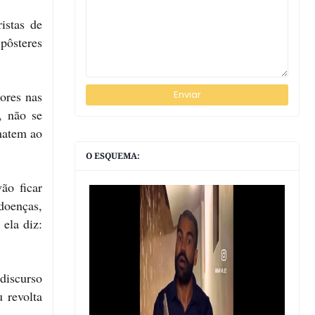
istas de
pôsteres
ores nas
, não se
matem ao
O ESQUEMA:
ão ficar
doenças,
ela diz:
discurso
 revolta