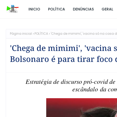
INICIO
POLÍTICA
DENÚNCIAS
GERAL
Página inicial
POLÍTICA
'Chega de mimimi', 'vacina só na casa d
'Chega de mimimi', 'vacina s
Bolsonaro é para tirar foco
Estratégia de discurso pró-covid de 
escândalo da co