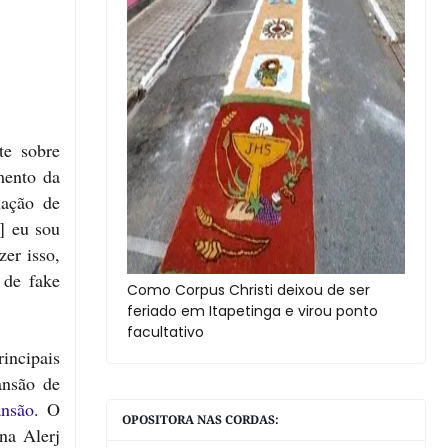
te sobre
mento da
nação de
.] eu sou
zer isso,
 de fake
Como Corpus Christi deixou de ser
feriado em Itapetinga e virou ponto
facultativo
rincipais
ansão de
nsão
. O
OPOSITORA NAS CORDAS:
na Alerj