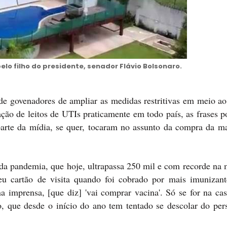
lo filho do presidente, senador Flávio Bolsonaro.
a de govenadores de ampliar as medidas restritivas em meio a
ão de leitos de UTIs praticamente em todo país, as frases p
parte da mídia, se quer, tocaram no assunto da compra da m
s da pandemia, que hoje, ultrapassa 250 mil e com recorde na
u cartão de visita quando foi cobrado por mais imunizant
na imprensa, [que diz] 'vai comprar vacina'. Só se for na ca
, que desde o início do ano tem tentado se descolar do pe