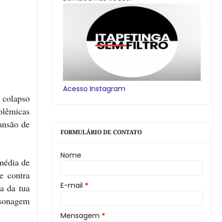
Acesso Instagram
o colapso
olêmicas
ansão de
FORMULÁRIO DE CONTATO
Nome
 média de
e contra
E-mail
*
sa da tua
rsonagem
Mensagem
*