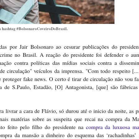
a hashtag #BolsonaroCoveiroDoBrasil.
as por Jair Bolsonaro ao cesurar publicações do presiden
crime no Brasil. A reação do presidente foi defender o au
mação contra políticas das mídias sociais contra a dissemi
r de circulação" veículos da imprensa. "Com todo respeito [..
 proteger fake news. O certo é tirar de circulação não vou fa
a de S.Paulo, Estadão, [O] Antagonista, [que] são fábricas
a livrar a cara de Flávio, só durou até o inicio da noite, as p
nais matérias sobre as suspeita que recai na compra da M
o feito pelo filho do presidente na
compra da luxuosa ma
compra da mansão a dinheiro do esquema das ‘rachadinhas’ 