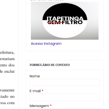
Acesso Instagram
feitura,
estariam
mento dos
FORMULÁRIO DE CONTATO
de exclui
Nome
sivamente
E-mail
*
ciado no
ressa com
Mensagem
*