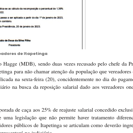
readores de Itapetinga
.
go Hagge (MDB), sendo duas vezes recusado pelo chefe da Pre
etinga para não chamar atenção da população que vereadores 
ublicada na sexta-feira (20), concidentemente no dia do paga
ciário na busca da reposição salarial dado aos vereadores on
emporada de caça aos 25% de reajuste salarial concedido exclu
e uma legislação que não permite haver tratamento diferen
vidores públicos de Itapetinga se articulam como deverão ing
epresentará no judiciário.