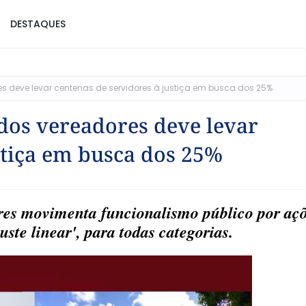
DESTAQUES
res deve levar centenas de servidores à justiça em busca dos 25%
 dos vereadores deve levar
stiça em busca dos 25%
ores movimenta funcionalismo público por aç
uste linear', para todas categorias.