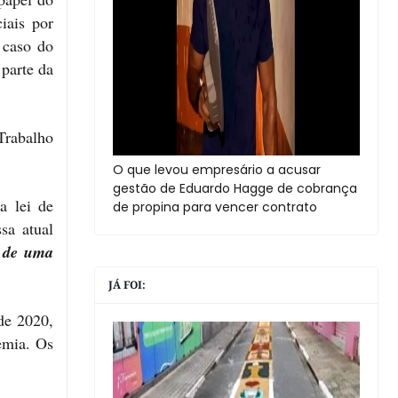
iais por
 caso do
parte da
 Trabalho
O que levou empresário a acusar
gestão de Eduardo Hagge de cobrança
a lei de
de propina para vencer contrato
sa atual
e de uma
JÁ FOI:
de 2020,
emia. Os