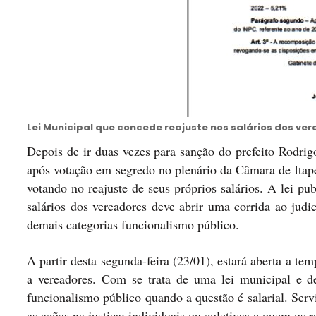
Lei Municipal que concede reajuste nos salários dos ve
Depois de ir duas vezes para sanção do prefeito Rodri
após votação em segredo no plenário da Câmara de Itap
votando no reajuste de seus próprios salários. A lei p
salários dos vereadores deve abrir uma corrida ao judi
demais categorias funcionalismo público.
A partir desta segunda-feira (23/01), estará aberta a t
a vereadores. Com se trata de uma lei municipal e d
funcionalismo público quando a questão é salarial. Ser
as ações na justiça: individuais ou coletivas e quem os r