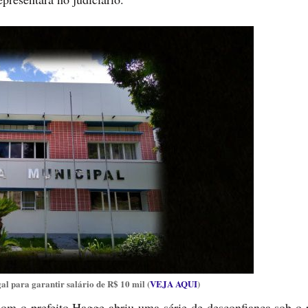
al para garantir salário de R$ 10 mil (
VEJA AQUI
)
 com o prefeito Hagge abriu uma série de desconfiança sob o 