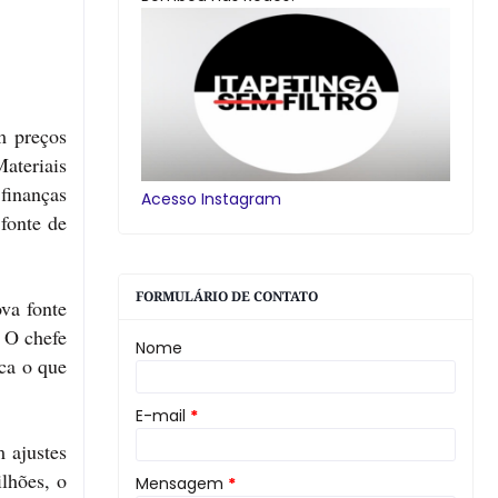
m preços
ateriais
finanças
Acesso Instagram
 fonte de
FORMULÁRIO DE CONTATO
ova fonte
 O chefe
Nome
ica o que
E-mail
*
 ajustes
lhões, o
Mensagem
*