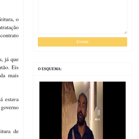
itura, o
tratação
contrato
, já que
tão. Eis
O ESQUEMA:
nda mais
á estava
 governo
itura de