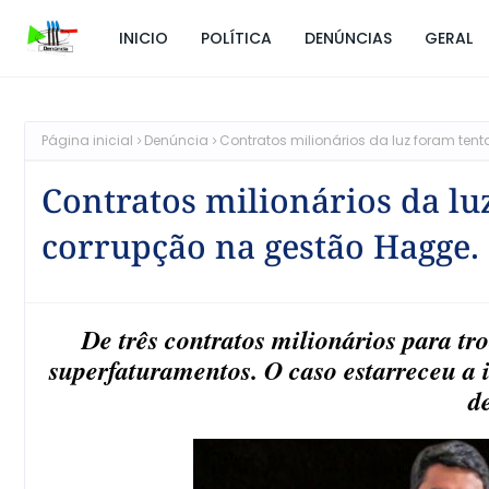
INICIO
POLÍTICA
DENÚNCIAS
GERAL
Página inicial
Denúncia
Contratos milionários da luz foram te
Contratos milionários da lu
corrupção na gestão Hagge.
De três contratos milionários para tro
superfaturamentos. O caso estarreceu a 
d