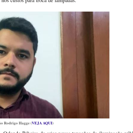
 nos custos para troca de lâmpadas.
tão Rodrigo Hagge (
VEJA AQUI
)