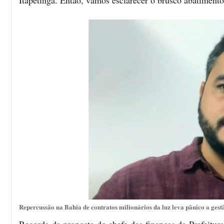
Itapetinga. Então, vamos esclarecer o brusco abatimento
Repercussão na Bahia de contratos milionários da luz leva pânico a ges