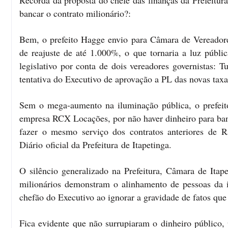
Recorda da proposta do chefe das finanças da Prefeitur
bancar o contrato milionário?:
Bem, o prefeito Hagge envio para Câmara de Vereadore
de reajuste de até 1.000%, o que tornaria a luz públi
legislativo por conta de dois vereadores governistas: 
tentativa do Executivo de aprovação a PL das novas taxa
Sem o mega-aumento na iluminação pública, o prefeit
empresa RCX Locações, por não haver dinheiro para banc
fazer o mesmo serviço dos contratos anteriores de 
Diário oficial da Prefeitura de Itapetinga.
O silêncio generalizado na Prefeitura, Câmara de Itape
milionários demonstram o alinhamento de pessoas da i
chefão do Executivo ao ignorar a gravidade de fatos que
Fica evidente que não surrupiaram o dinheiro público, 