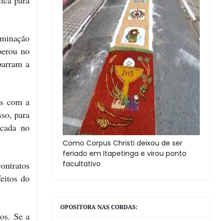
lica para
uminação
perou no
barram a
is com a
so, para
icada no
Como Corpus Christi deixou de ser
feriado em Itapetinga e virou ponto
facultativo
ontratos
eitos do
OPOSITORA NAS CORDAS:
os. Se a