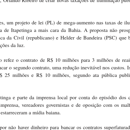
a, Orlando Ribeiro de criar novas taxações de iluminação púb
s, um projeto de lei (PL) de mega-aumento nas taxas de il
ca de Itapetinga a mais cara da Bahia. A proposta não pros
Tuca da Civil (republicano) e Helder de Bandeira (PSC) que 
ções da luz.
o refez o contrato de R$ 10 milhões para 3 milhões de rea
ar o segundo contrato, uma redução inevitável nos custos. Is
R$ 25 milhões e R$ 10 milhões, segundo ata pública publ
tinga e parte da imprensa local por conta do episódio dos c
mprensa, vereadores governistas e de oposição com os malf
 estarreceram a mídia baiana.
por não haver dinheiro para bancar os contratos superfaturad