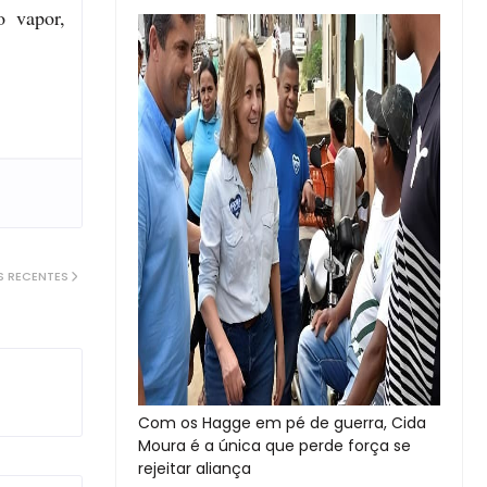
o vapor,
S RECENTES
Com os Hagge em pé de guerra, Cida
Moura é a única que perde força se
rejeitar aliança