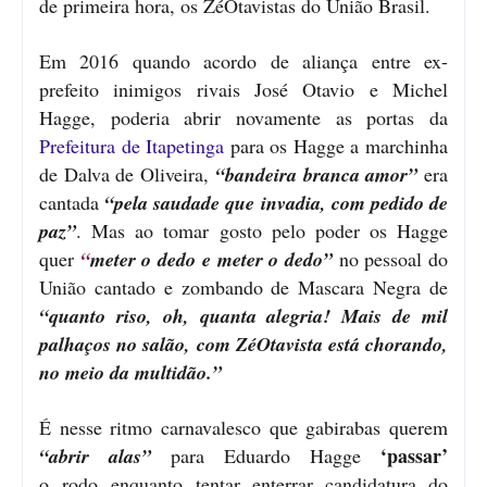
de primeira hora, os ZéOtavistas do União Brasil.
Em 2016 quando acordo de aliança entre ex-
prefeito inimigos rivais José Otavio e Michel
Hagge, poderia abrir novamente as portas da
Prefeitura de Itapetinga
para os Hagge a marchinha
de Dalva de Oliveira,
“bandeira branca amor”
era
cantada
“pela saudade que invadia, com pedido de
paz”
. Mas ao tomar gosto pelo poder os Hagge
quer
“
meter o dedo e meter o dedo”
no pessoal do
União cantado e zombando de Mascara Negra de
“quanto riso, oh, quanta alegria! Mais de mil
palhaços no salão, com ZéOtavista está chorando,
no meio da multidão.”
É nesse ritmo carnavalesco que gabirabas querem
‘passar’
“abrir alas”
para Eduardo Hagge
o
rodo enquanto tentar enterrar candidatura do