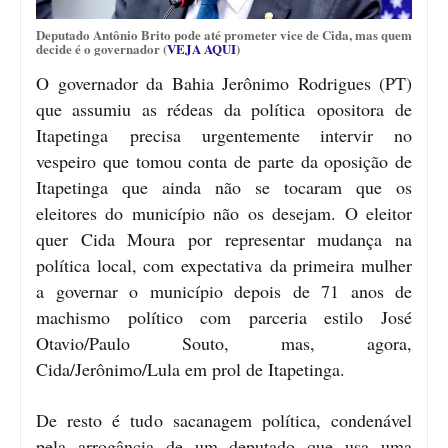
Deputado Antônio Brito pode até prometer vice de Cida, mas quem
decide é o governador (
VEJA AQUI
)
O governador da Bahia Jerônimo Rodrigues (PT)
que assumiu as rédeas da política opositora de
Itapetinga precisa urgentemente intervir no
vespeiro que tomou conta de parte da oposição de
Itapetinga que ainda não se tocaram que os
eleitores do município não os desejam. O eleitor
quer Cida Moura por representar mudança na
política local, com expectativa da primeira mulher
a governar o município depois de 71 anos de
machismo político com parceria estilo José
Otavio/Paulo Souto, mas, agora,
Cida/Jerônimo/Lula em prol de Itapetinga.
De resto é tudo sacanagem política, condenável
pela arrogância de um deputado que usa uma