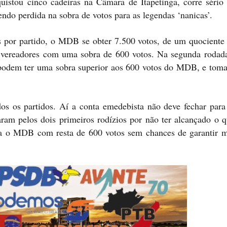
stou cinco cadeiras na Câmara de Itapetinga, corre sério 
endo perdida na sobra de votos para as legendas ‘nanicas’.
 por partido, o MDB se obter 7.500 votos, de um quociente e
3 vereadores com uma sobra de 600 votos. Na segunda rodada
r podem ter uma sobra superior aos 600 votos do MDB, e toma
odos os partidos. Aí a conta emedebista não deve fechar para
am pelos dois primeiros rodízios por não ter alcançado o q
eixa o MDB com resta de 600 votos sem chances de garantir 