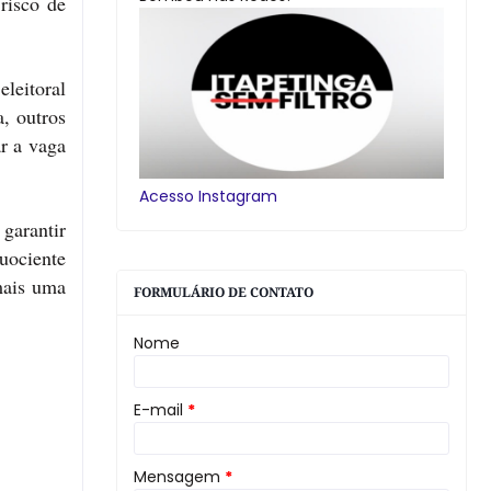
risco de
leitoral
, outros
r a vaga
Acesso Instagram
 garantir
uociente
mais uma
FORMULÁRIO DE CONTATO
Nome
E-mail
*
Mensagem
*