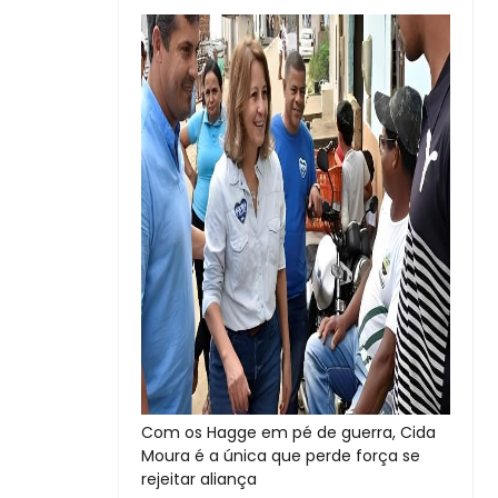
Com os Hagge em pé de guerra, Cida
Moura é a única que perde força se
rejeitar aliança