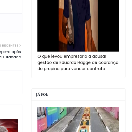
S RECENTES
mperra após
O que levou empresário a acusar
anu Brandão
gestão de Eduardo Hagge de cobrança
de propina para vencer contrato
JÁ FOI: