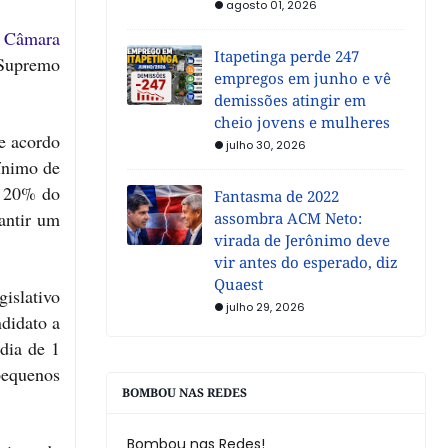
agosto 01, 2026
a
Câmara
Itapetinga perde 247
 Supremo
empregos em junho e vê
demissões atingir em
cheio jovens e mulheres
de acordo
julho 30, 2026
ínimo de
m 20% do
Fantasma de 2022
antir um
assombra ACM Neto:
virada de Jerônimo deve
vir antes do esperado, diz
Quaest
gislativo
julho 29, 2026
didato a
dia de 1
pequenos
BOMBOU NAS REDES
Bombou nas Redes!