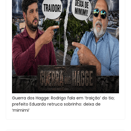
Guerra dos Hagge: Rodrigo fala em ‘traição’ do tio;
prefeito Eduardo retruca sobrinho: deixa de
‘mimimi’