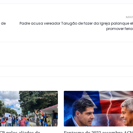
MAI
 de
Padre acusa vereador Tarugão de fazer da Igreja palanque el
promover feria
R pelos aliados de
Fantasma de 2022 assombra ACM