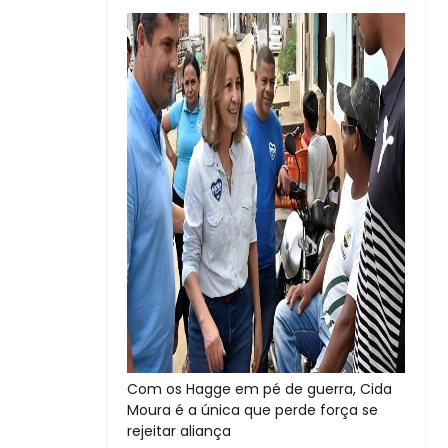
Com os Hagge em pé de guerra, Cida
Moura é a única que perde força se
rejeitar aliança