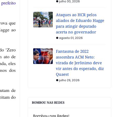
julho 30, 2026
 prefeito
Ataques ao HCR pelos
aliados de Eduardo Hagge
rova que
para atingir deputado
Hagge ao
acerta no governador
agosto 01, 2026
do ‘Zero
Fantasma de 2022
m ato de
assombra ACM Neto:
da, eles
virada de Jerônimo deve
vir antes do esperado, diz
usos dos
Quaest
julho 29, 2026
rutam de
eitam do
BOMBOU NAS REDES
Bombou nas Redes!