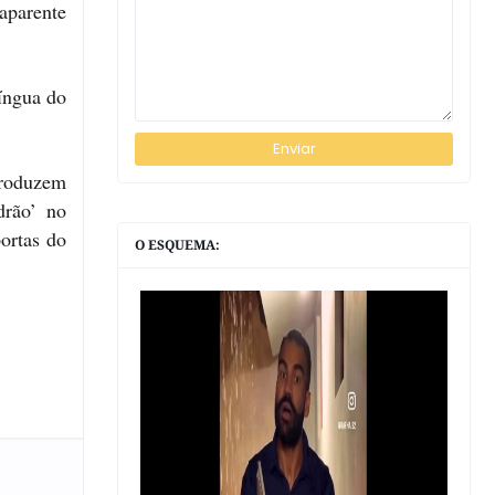
aparente
íngua do
produzem
drão’ no
portas do
O ESQUEMA: