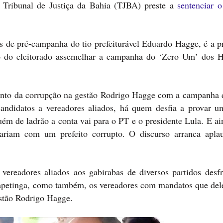
Tribunal de Justiça da Bahia (TJBA) preste a
sentenciar o
de pré-campanha do tio prefeiturável Eduardo Hagge, é a p
do do eleitorado assemelhar a campanha do ‘Zero Um’ dos 
amento da corrupção na gestão Rodrigo Hagge com a campanha 
andidatos a vereadores aliados, há quem desfia a provar u
 de ladrão a conta vai para o PT e o presidente Lula. E ain
iariam com um prefeito corrupto. O discurso arranca apla
vereadores aliados aos gabirabas de diversos partidos desf
Itapetinga, como também, os vereadores com mandatos que del
stão Rodrigo Hagge.