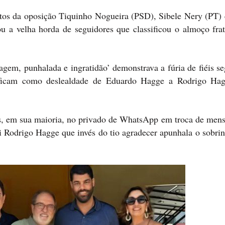
itos da oposição Tiquinho Nogueira (PSD), Sibele Nery (PT) 
 a velha horda de seguidores que classificou o almoço frat
nagem, punhalada e ingratidão’ demonstrava a fúria de fiéis s
ificam como deslealdade de Eduardo Hagge a Rodrigo Ha
s, em sua maioria, no privado de WhatsApp em troca de mens
i Rodrigo Hagge que invés do tio agradecer apunhala o sobrin