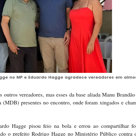
agge no MP e Eduardo Hagge agradece vereadores em almo
os outros vereadores, mas esses da base aliada Manu Brandã
 (MDB) presentes no encontro, onde foram xingados e cha
duardo Hagge pisou feio na bola e errou ao compartilhar f
ado o prefeito Rodrigo Hagge no Ministério Público contra 