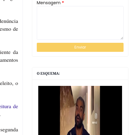
Mensagem
*
denúncia
mesmo de
iente da
tamentos
O ESQUEMA:
eleito, o
eitura de
.
 segunda