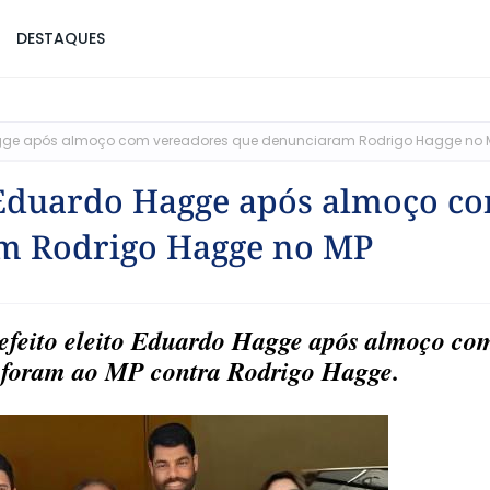
DESTAQUES
gge após almoço com vereadores que denunciaram Rodrigo Hagge no 
 Eduardo Hagge após almoço c
m Rodrigo Hagge no MP
refeito eleito Eduardo Hagge após almoço co
e foram ao MP contra Rodrigo Hagge.