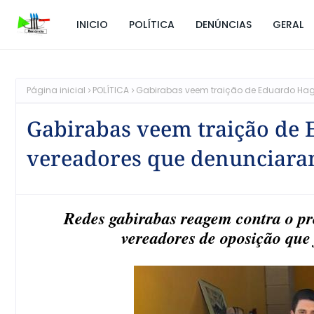
INICIO
POLÍTICA
DENÚNCIAS
GERAL
Página inicial
POLÍTICA
Gabirabas veem traição de Eduardo Ha
Gabirabas veem traição de
vereadores que denunciara
Redes gabirabas reagem contra o p
vereadores de oposição qu