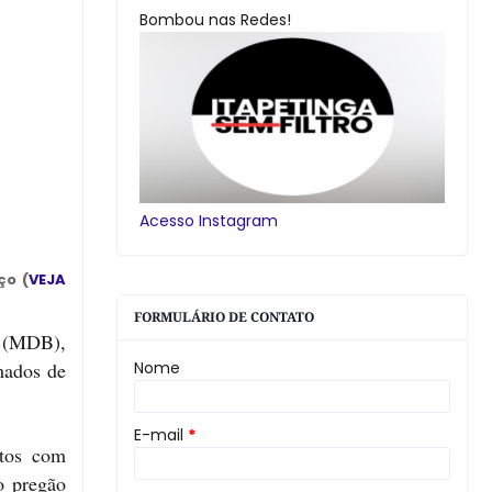
Bombou nas Redes!
Acesso Instagram
ço (
VEJA
FORMULÁRIO DE CONTATO
o (MDB),
mados de
Nome
E-mail
*
otos com
o pregão