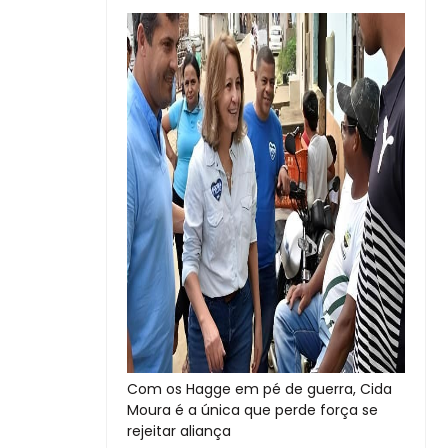
Com os Hagge em pé de guerra, Cida
Moura é a única que perde força se
rejeitar aliança