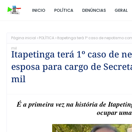
INICIO
POLÍTICA
DENÚNCIAS
GERAL
Página inicial
POLÍTICA
Itapetinga terá 1º caso de nepotismo com
mil
Itapetinga terá 1º caso de 
esposa para cargo de Secretá
mil
É a primeira vez na história de Itapeti
ocupar uma 