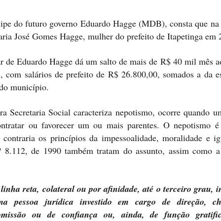
uipe do futuro governo Eduardo Hagge (MDB), consta que na 
aria José Gomes Hagge, mulher do prefeito de Itapetinga em 
iar de Eduardo Hagge dá um salto de mais de R$ 40 mil mês a
l, com salários de prefeito de R$ 26.800,00, somados a da e
 do município.
a Secretaria Social caracteriza nepotismo, ocorre quando u
ontratar ou favorecer um ou mais parentes. O nepotismo é
 contraria os princípios da impessoalidade, moralidade e ig
nº 8.112, de 1990 também tratam do assunto, assim como 
a reta, colateral ou por afinidade, até o terceiro grau, in
 pessoa jurídica investido em cargo de direção, ch
omissão ou de confiança ou, ainda, de função gratifi