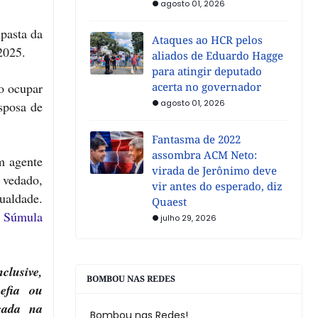
agosto 01, 2026
pasta da
Ataques ao HCR pelos
2025.
aliados de Eduardo Hagge
para atingir deputado
o ocupar
acerta no governador
agosto 01, 2026
sposa de
Fantasma de 2022
assombra ACM Neto:
m agente
virada de Jerônimo deve
 vedado,
vir antes do esperado, diz
ualdade.
Quaest
a
Súmula
julho 29, 2026
clusive,
BOMBOU NAS REDES
efia ou
cada na
Bombou nas Redes!