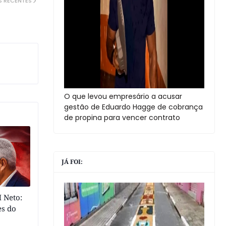
S RECENTES
O que levou empresário a acusar
gestão de Eduardo Hagge de cobrança
de propina para vencer contrato
JÁ FOI:
 Neto:
es do