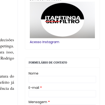
decisões
Acesso Instagram
apetinga.
ra isso,
a Rodrigo
FORMULÁRIO DE CONTATO
Nome
atura do
feito já
ência da
E-mail
*
Mensagem
*