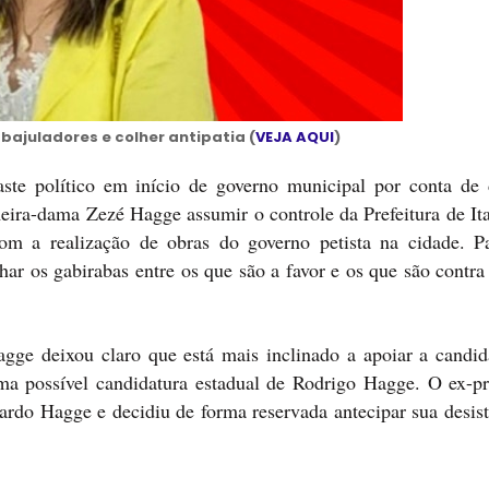
ajuladores e colher antipatia (
VEJA AQUI
)
te político em início de governo municipal por conta de 
imeira-dama Zezé Hagge assumir o controle da Prefeitura de It
com a realização de obras do governo petista na cidade. Pa
char os gabirabas entre os que são a favor e os que são contr
gge deixou claro que está mais inclinado a apoiar a candid
 possível candidatura estadual de Rodrigo Hagge. O ex-pre
rdo Hagge e decidiu de forma reservada antecipar sua desist