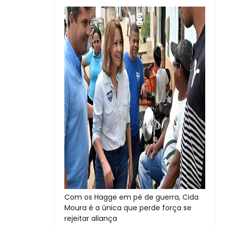
Com os Hagge em pé de guerra, Cida
Moura é a única que perde força se
rejeitar aliança