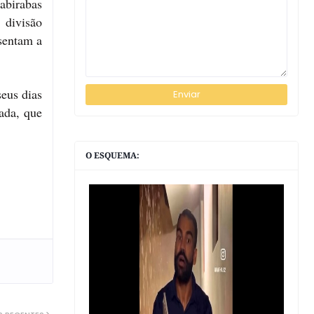
abirabas
 divisão
esentam a
eus dias
ada, que
O ESQUEMA: