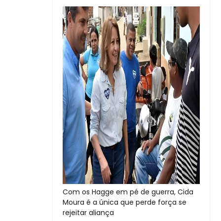
Com os Hagge em pé de guerra, Cida
Moura é a única que perde força se
rejeitar aliança