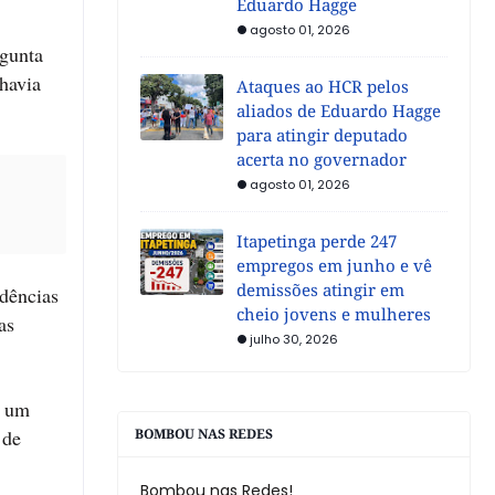
Eduardo Hagge
agosto 01, 2026
rgunta
havia
Ataques ao HCR pelos
aliados de Eduardo Hagge
para atingir deputado
acerta no governador
agosto 01, 2026
Itapetinga perde 247
empregos em junho e vê
demissões atingir em
idências
cheio jovens e mulheres
as
julho 30, 2026
m um
 de
BOMBOU NAS REDES
Bombou nas Redes!