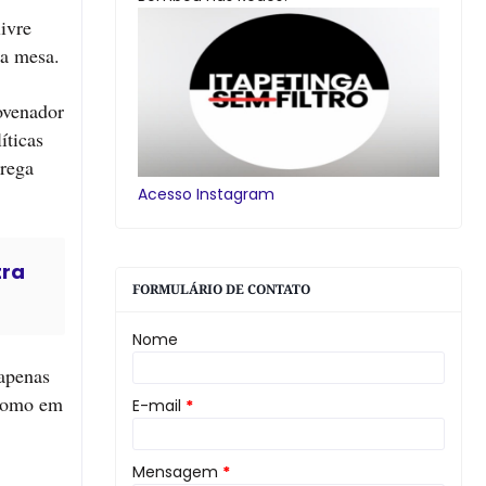
ivre
na mesa.
govenador
íticas
prega
Acesso Instagram
tra
FORMULÁRIO DE CONTATO
Nome
 apenas
 como em
E-mail
*
Mensagem
*