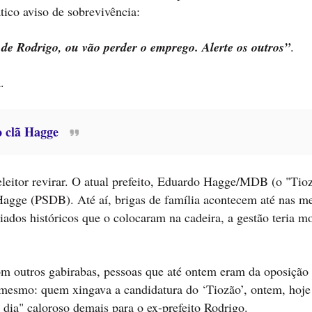
tico aviso de sobrevivência:
e Rodrigo, ou vão perder o emprego. Alerte os outros”
.
.
o clã Hagge
eleitor revirar. O atual prefeito, Eduardo Hagge/MDB (o "Tioz
Hagge (PSDB). Até aí, brigas de família acontecem até nas me
liados históricos que o colocaram na cadeira, a gestão teria m
 outros gabirabas, pessoas que até ontem eram da oposição 
mesmo: quem xingava a candidatura do ‘Tiozão’, ontem, hoje
 dia" caloroso demais para o ex-prefeito Rodrigo.