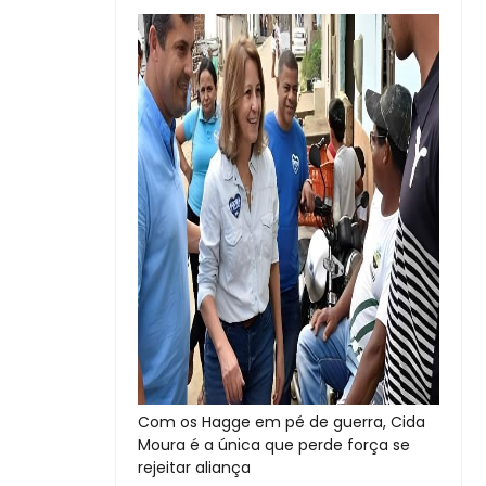
Com os Hagge em pé de guerra, Cida
Moura é a única que perde força se
rejeitar aliança