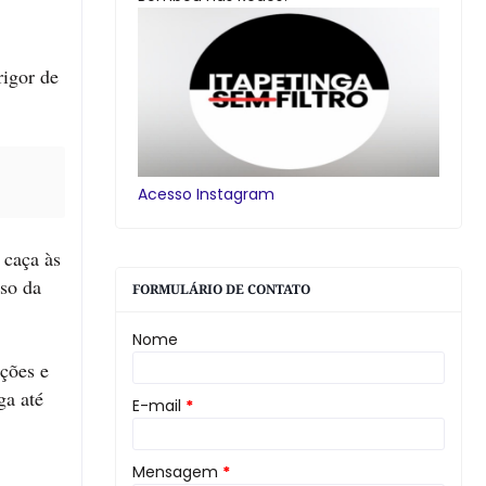
rigor de
Acesso Instagram
 caça às
nso da
FORMULÁRIO DE CONTATO
Nome
ações e
ga até
E-mail
*
Mensagem
*