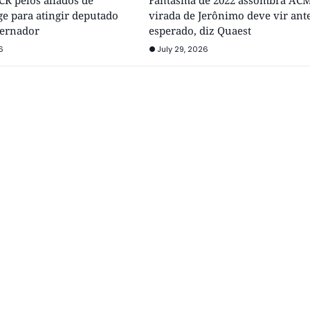
R pelos aliados de
Fantasma de 2022 assombra ACM
e para atingir deputado
virada de Jerônimo deve vir ant
vernador
esperado, diz Quaest
6
July 29, 2026