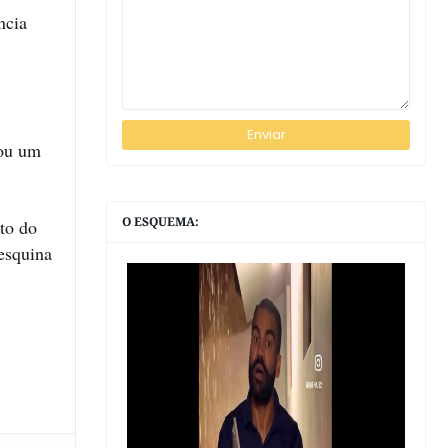
ncia
 ou um
O ESQUEMA:
ato do
 esquina