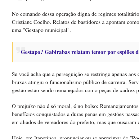
No comando dessa operação digna de regimes totalitário
Cristiane Coelho. Relatos de bastidores a apontam como
uma "Gestapo municipal".
Gestapo? Gabirabas relatam temor por espiões do
Se você acha que a perseguição se restringe apenas aos 
bruxas atingiu o funcionalismo público de carreira. Ser
gestão estão sendo remanejados como peças de xadrez pa
O prejuízo não é só moral, é no bolso: Remanejamentos ar
benefícios conquistados a duras penas em gestões passad
em aliados de vereadores do prefeito, mas que ousaram 
Hoje, em Itapetinga, pronunciar ou se aproximar de "Rod