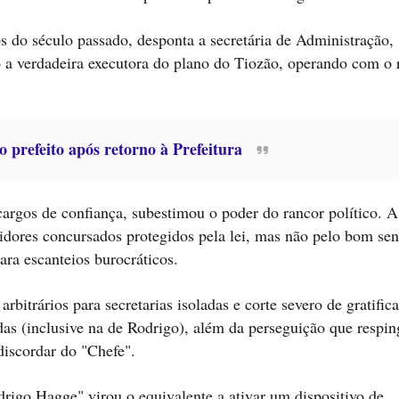
s do século passado, desponta a secretária de Administração,
 a verdadeira executora do plano do Tiozão, operando com o 
 prefeito após retorno à Prefeitura
cargos de confiança, subestimou o poder do rancor político. A
vidores concursados protegidos pela lei, mas não pelo bom se
ra escanteios burocráticos.
bitrários para secretarias isoladas e corte severo de gratific
as (inclusive na de Rodrigo), além da perseguição que respin
discordar do "Chefe".
rigo Hagge" virou o equivalente a ativar um dispositivo de