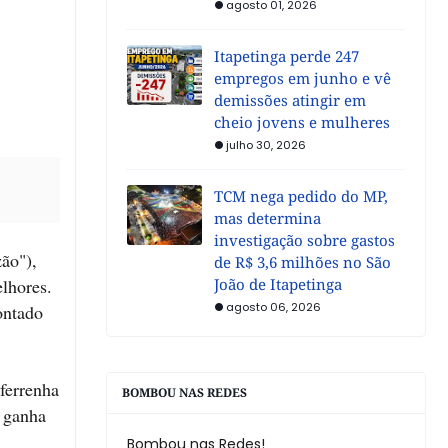
agosto 01, 2026
Itapetinga perde 247
empregos em junho e vê
demissões atingir em
cheio jovens e mulheres
julho 30, 2026
TCM nega pedido do MP,
mas determina
investigação sobre gastos
ão"),
de R$ 3,6 milhões no São
lhores.
João de Itapetinga
agosto 06, 2026
ontado
ferrenha
BOMBOU NAS REDES
 ganha
Bombou nas Redes!