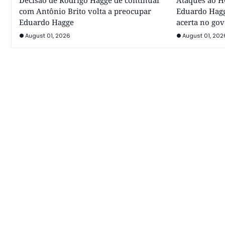
Decisão de Rodrigo Hagge de continuar
Ataques ao HC
com Antônio Brito volta a preocupar
Eduardo Hagg
Eduardo Hagge
acerta no go
August 01, 2026
August 01, 202