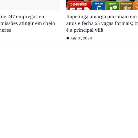
erde 247 empregos em
Itapetinga amarga pior maio em
missões atingir em cheio
anos e fecha 55 vagas formais; I
heres
é a principal vilã
July 01, 2026