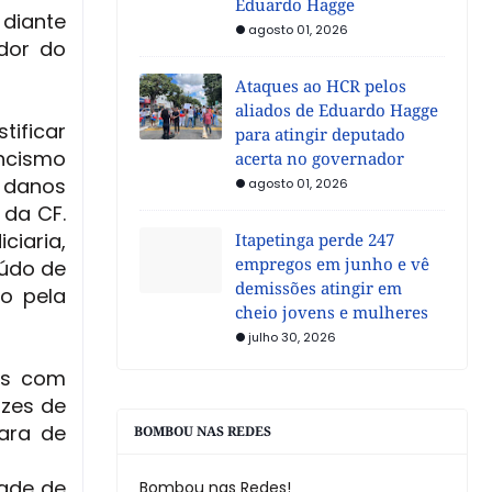
Eduardo Hagge
 diante
agosto 01, 2026
ador do
Ataques ao HCR pelos
aliados de Eduardo Hagge
tificar
para atingir deputado
ncismo
acerta no governador
r danos
agosto 01, 2026
 da CF.
ciaria,
Itapetinga perde 247
empregos em junho e vê
údo de
demissões atingir em
ão pela
cheio jovens e mulheres
julho 30, 2026
os com
azes de
ara de
BOMBOU NAS REDES
dade de
Bombou nas Redes!