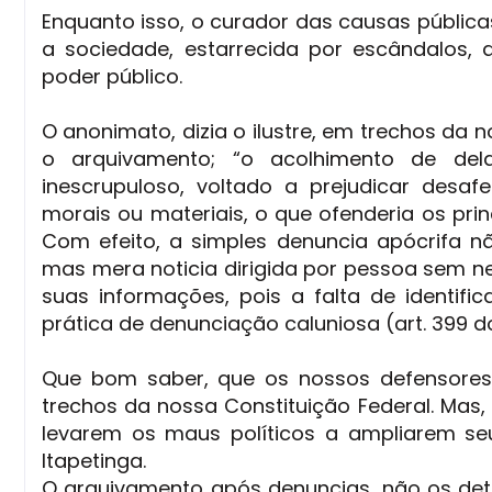
Enquanto isso, o curador das causas pública
a sociedade, estarrecida por escândalos, ar
poder público.
O anonimato, dizia o ilustre, em trechos da n
o arquivamento; “o acolhimento de del
inescrupuloso, voltado a prejudicar desaf
morais ou materiais, o que ofenderia os prin
Com efeito, a simples denuncia apócrifa n
mas mera noticia dirigida por pessoa sem
suas informações, pois a falta de identifica
prática de denunciação caluniosa (art. 399 d
Que bom saber, que os nossos defensores 
trechos da nossa Constituição Federal. Mas,
levarem os maus políticos a ampliarem s
Itapetinga.
O arquivamento após denuncias, não os det