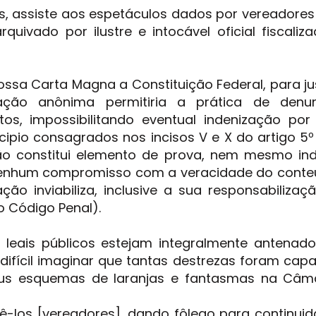
s, assiste aos espetáculos dados por vereadores
quivado por ilustre e intocável oficial fiscaliz
ossa Carta Magna a Constituição Federal, para jus
ação anônima permitiria a prática de denu
etos, impossibilitando eventual indenização po
cipio consagrados nos incisos V e X do artigo 5º
ão constitui elemento de prova, nem mesmo indi
 nenhum compromisso com a veracidade do conte
ção inviabiliza, inclusive a sua responsabilizaç
o Código Penal).
leais públicos estejam integralmente antenad
 difícil imaginar que tantas destrezas foram cap
eus esquemas de laranjas e fantasmas na Câm
ê-los [vereadores], dando fôlego para continui