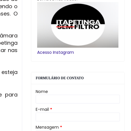
tendo o
ses. O
Câmara
petinga
sar nas
Acesso Instagram
 esteja
FORMULÁRIO DE CONTATO
Nome
ie para
E-mail
*
Mensagem
*