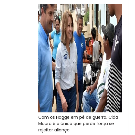
Com os Hagge em pé de guerra, Cida
Moura é a única que perde força se
rejeitar aliança