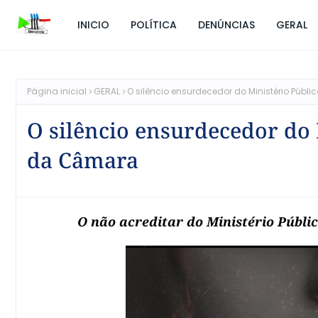
INICIO
POLÍTICA
DENÚNCIAS
GERAL
Página inicial
GERAL
O silêncio ensurdecedor do Ministério Públ
O silêncio ensurdecedor do 
da Câmara
O não acreditar do Ministério Públic