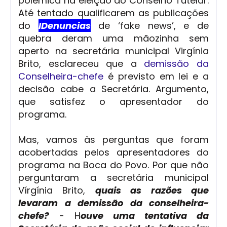
polêmica na eleição do Conselho Tutelar.
Até tentado qualificarem as publicações
do
IDenuncias
de ‘fake news’, e de
quebra deram uma mãozinha sem
aperto na secretária municipal Virgínia
Brito, esclareceu que a
demissão da
Conselheira-chefe
é previsto em lei e a
decisão cabe a Secretária. Argumento,
que satisfez o apresentador do
programa.
Mas, vamos às perguntas que foram
acobertadas pelos apresentadores do
programa na Boca do Povo. Por que não
perguntaram a secretária municipal
Vírgínia Brito,
quais as razões que
levaram a demissão da conselheira-
chefe?
- H
ouve uma tentativa da