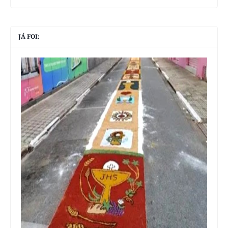
JÁ FOI: