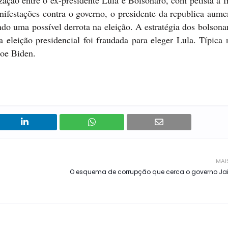
ção entre o ex-presidente Lula e Bolsonaro, com petista à f
ifestações contra o governo, o presidente da republica aume
endo uma possível derrota na eleição. A estratégia dos bolsonar
a eleição presidencial foi fraudada para eleger Lula. Típica 
Joe Biden.
MAI
O esquema de corrupção que cerca o governo Jai