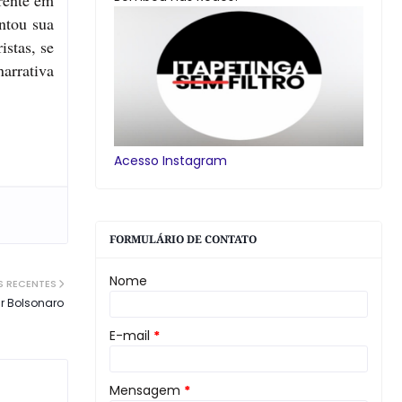
rente em
ntou sua
istas, se
narrativa
Acesso Instagram
FORMULÁRIO DE CONTATO
Nome
S RECENTES
r Bolsonaro
E-mail
*
Mensagem
*