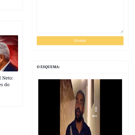
O ESQUEMA:
 Neto:
es do