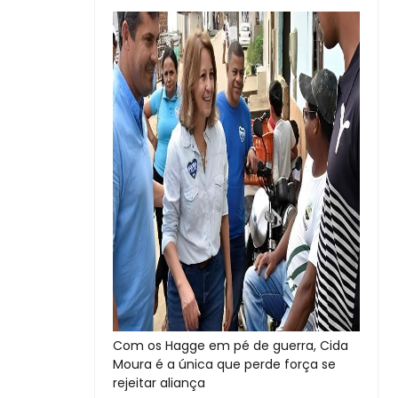
Com os Hagge em pé de guerra, Cida
Moura é a única que perde força se
rejeitar aliança