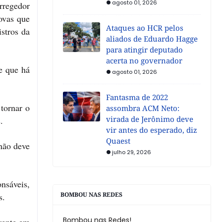
agosto 01, 2026
orregedor
rovas que
Ataques ao HCR pelos
stros da
aliados de Eduardo Hagge
para atingir deputado
acerta no governador
e que há
agosto 01, 2026
Fantasma de 2022
tornar o
assombra ACM Neto:
virada de Jerônimo deve
.
vir antes do esperado, diz
Quaest
não deve
julho 29, 2026
nsáveis,
BOMBOU NAS REDES
s.
Bombou nas Redes!