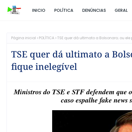
INICIO
POLÍTICA
DENÚNCIAS
GERAL
Página inicial
POLÍTICA
TSE quer dá ultimato a Bolsonaro; ou ele 
TSE quer dá ultimato a Bols
fique inelegível
Ministros do TSE e STF defendem que o 
caso espalhe fake news s