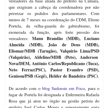
vereadores da base aliada do prefeito na Câmara,
que exigiram a cabeça da coordenadora por não
priorizar os pedidos dos parlamentares. Com
menos de 7 meses na coordenação do CDM, Eliene
Portela, da velha-guarda do gabirabismo, foi
exonerada da função, após forte pressão dos
Manu Brandão (MDB), Luciano
vereadores:
Almeida (MDB), João de Deus (MDB),
Eliomar/MDB (Tarugão), Valquirio Lima/PSD
(Valquirão), Aldelino/MDB (Peto), Anderson
Nova/DEM, Antônio Carlos/Republicano (Tuca),
Neto Ferraz(PSC), Pastor Evandro (PSD),
Genison/PSB (Gegê), Helder de Bandeira (PSC)
.
De acordo com o
blog Sudoeste em Foco
,
para o
lugar de Portela foi designada a Enfermeira Rafaela
Rosa que já atou no órgão na gestão petista do
prefeito José Carlos Moura e supostamente seria