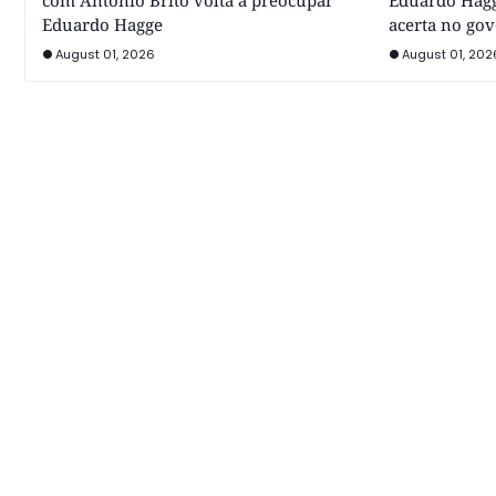
com Antônio Brito volta a preocupar
Eduardo Hagg
Eduardo Hagge
acerta no go
August 01, 2026
August 01, 202