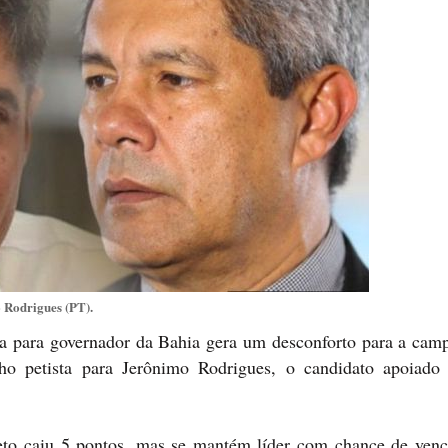
 Rodrigues (PT).
ha para governador da Bahia gera um desconforto para a cam
o petista para Jerônimo Rodrigues, o candidato apoiado
o caiu 5 pontos, mas se mantém líder com chance de venc