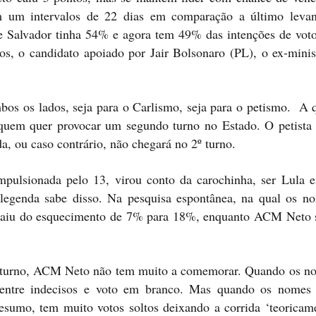
m um intervalos de 22 dias em comparação a último leva
de Salvador tinha 54% e agora tem 49% das intenções de voto
, o candidato apoiado por Jair Bolsonaro (PL), o ex-minis
bos os lados, seja para o Carlismo, seja para o petismo. A 
quem quer provocar um segundo turno no Estado. O petista
da, ou caso contrário, não chegará no 2º turno.
mpulsionada pelo 13, virou conto da carochinha, ser Lula e
 legenda sabe disso. Na pesquisa espontânea, na qual os n
e saiu do esquecimento de 7% para 18%, enquanto ACM Neto 
 turno, ACM Neto não tem muito a comemorar. Quando os n
 entre indecisos e voto em branco. Mas quando os nomes
sumo, tem muito votos soltos deixando a corrida ‘teoricam