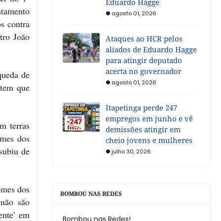
Eduardo Hagge
ntamento
agosto 01, 2026
s contra
tro João
Ataques ao HCR pelos
aliados de Eduardo Hagge
para atingir deputado
acerta no governador
queda de
agosto 01, 2026
 tem que
Itapetinga perde 247
empregos em junho e vê
m terras
demissões atingir em
omes dos
cheio jovens e mulheres
subiu de
julho 30, 2026
omes dos
BOMBOU NAS REDES
 não são
ente’ em
Bombou nas Redes!