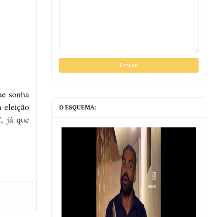
ue sonha
 eleição
O ESQUEMA:
, já que