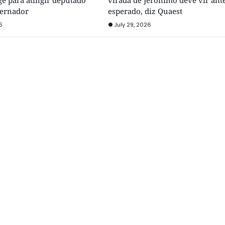
e para atingir deputado
virada de Jerônimo deve vir ant
vernador
esperado, diz Quaest
6
July 29, 2026