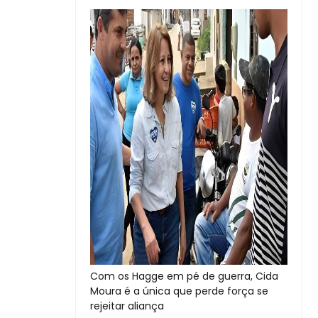
Com os Hagge em pé de guerra, Cida
Moura é a única que perde força se
rejeitar aliança