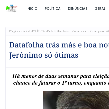
INICIO
POLÍTICA
DENÚNCIAS
GERAL
Página inicial
POLÍTICA
Datafolha trás más e boa notícia para A
Datafolha trás más e boa no
Jerônimo só ótimas
Há menos de duas semanas para eleiçã
chance de faturar o 1º turno, enquanto 