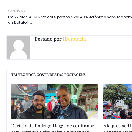
ANTIGOS
Em 22 dias, ACM Neto cai 5 pontos e vai 49%, Jerônimo sobe 12 e so
diz Datafolha
Postado por
IDenuncia
TALVEZ VOCÊ GOSTE DESTAS POSTAGENS
Decisão de Rodrigo Hagge de continuar
Ataques ao HC