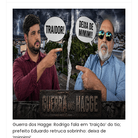
Guerra dos Hagge: Rodrigo fala em ‘traição’ do tio;
prefeito Eduardo retruca sobrinho: deixa de
‘mimimi’