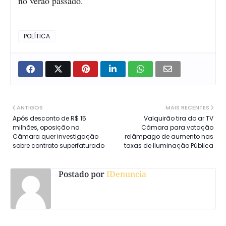
no verão passado.
POLÍTICA
ANTIGOS
MAIS RECENTES
Após desconto de R$ 15
Valquirão tira do ar TV
milhões, oposição na
Câmara para votação
Câmara quer investigação
relâmpago de aumento nas
sobre contrato superfaturado
taxas de Iluminação Pública
Postado por
IDenuncia