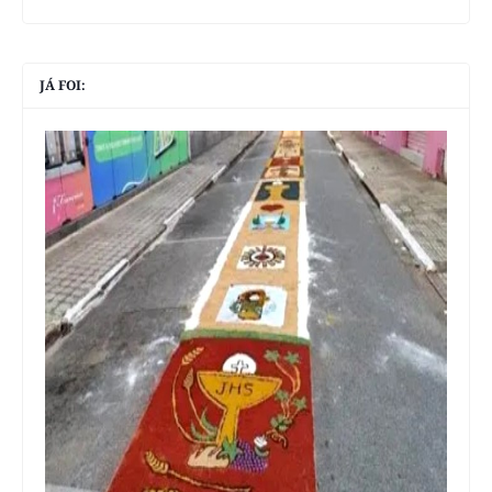
JÁ FOI: