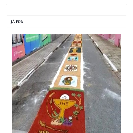
JÁ FOI: