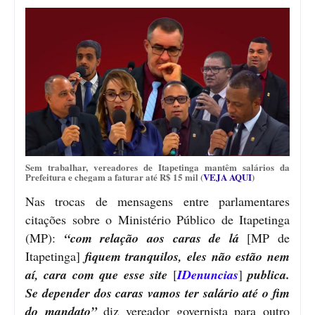
Sem trabalhar, vereadores de Itapetinga mantêm salários da
Prefeitura e chegam a faturar até R$ 15 mil (
VEJA AQUI
)
Nas trocas de mensagens entre parlamentares
citações sobre o Ministério Público de Itapetinga
(MP):
“com relação aos caras de lá
[MP de
Itapetinga]
fiquem tranquilos, eles não estão nem
aí, cara com que esse site
[
IDenuncias
]
publica.
Se depender dos caras vamos ter salário até o fim
do mandato”
diz vereador governista para outro