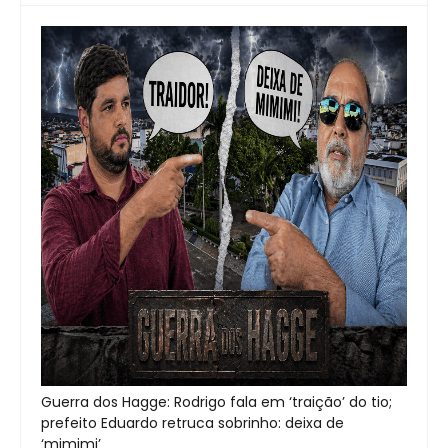
Guerra dos Hagge: Rodrigo fala em ‘traição’ do tio;
prefeito Eduardo retruca sobrinho: deixa de
‘mimimi’