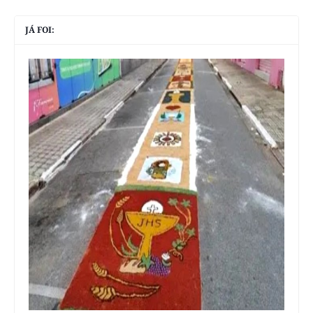
JÁ FOI: