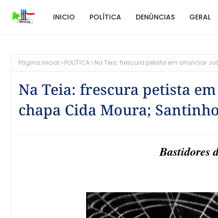
INICIO
POLÍTICA
DENÚNCIAS
GERAL
Página inicial
POLÍTICA
Na Teia: frescura petista em anunciar J
Na Teia: frescura petista e
chapa Cida Moura; Santinho
Bastidores d