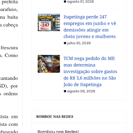
 prefeita
agosto 01, 2026
arafuso,
ma baita
Itapetinga perde 247
empregos em junho e vê
a cabeça
demissões atingir em
cheio jovens e mulheres
julho 30, 2026
frescura
ra. Como
TCM nega pedido do MP,
mas determina
investigação sobre gastos
cantando
de R$ 3,6 milhões no São
João de Itapetinga
SD), por
agosto 06, 2026
s ordens
tista em
BOMBOU NAS REDES
ista com
advogado
Bombou nas Redes!