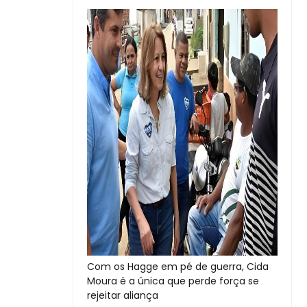
Com os Hagge em pé de guerra, Cida
Moura é a única que perde força se
rejeitar aliança