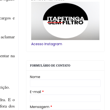
cargos e
 aclamar
Acesso Instagram
entar na
FORMULÁRIO DE CONTATO
Nome
eição.
E-mail
*
dra. E o
fora dos
Mensagem
*