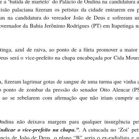
re a ‘batida de martelo’ do Palácio de Ondina na candidatura a
são palaciana fizeram os petistas da cidade entrarem em p
tiam na candidatura do vereador João de Deus e sofreram u
governador da Bahia Jerônimo Rodrigues (PT) em Itapetinga n
nga, azul de raiva, ao ponto de a fúria promover a maior 
 Deus será o vice-prefeito na chapa encabeçada por Cida Mou
ga, fizeram lagrimar gotas de sangue de uma turma que vinha 
ao ponto de zombar da pressão do senador Otto Alencar (P
 ao se rebelarem com afirmação que não iriam cumprir a
Ondina não deixava margem para qualquer insurgência pe
ndicar o vice-prefeito na chapa.”
. A cutucada no ‘Zoi’ pet
ência de João de Deus, o plano “B” seria o ex-radialista e 