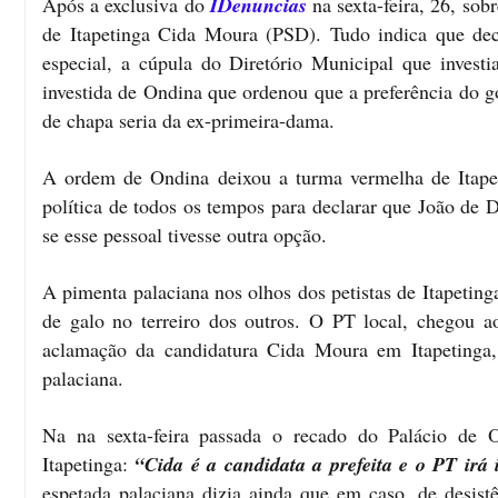
Após a exclusiva do
IDenuncias
na sexta-feira, 26, sob
de Itapetinga Cida Moura (PSD). Tudo indica que deci
especial, a cúpula do Diretório Municipal que inves
investida de Ondina que ordenou que a preferência do 
de chapa seria da ex-primeira-dama.
A ordem de Ondina deixou a turma vermelha de Itapeti
política de todos os tempos para declarar que João de
se esse pessoal tivesse outra opção.
A pimenta palaciana nos olhos dos petistas de Itapetin
de galo no terreiro dos outros. O PT local, chegou 
aclamação da candidatura Cida Moura em Itapetinga,
palaciana.
Na na sexta-feira passada o recado do Palácio de 
Itapetinga:
“Cida é a candidata a prefeita e o PT irá i
espetada palaciana dizia ainda que em caso, de desist