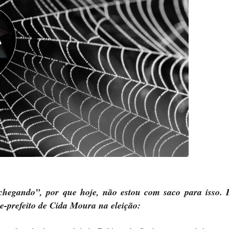
 chegando”, por que hoje, não estou com saco para isso.
ice-prefeito de Cida Moura na eleição: