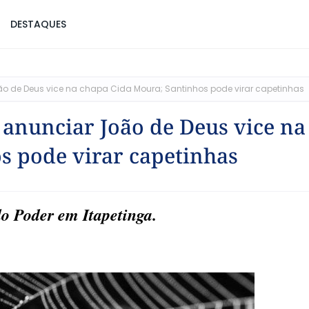
DESTAQUES
oão de Deus vice na chapa Cida Moura; Santinhos pode virar capetinhas
m anunciar João de Deus vice na
s pode virar capetinhas
o Poder em Itapetinga.