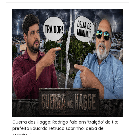
Guerra dos Hagge: Rodrigo fala em ‘traição’ do tio;
prefeito Eduardo retruca sobrinho: deixa de
‘mimimi’