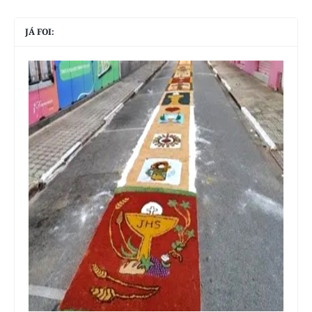
JÁ FOI: