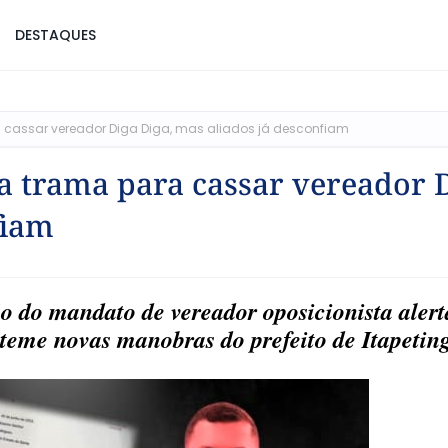
DESTAQUES
 cassar vereador Diga Diga, mas aliados já desconfiam
a trama para cassar vereador 
fiam
o do mandato de vereador oposicionista alert
teme novas manobras do prefeito de Itapetin