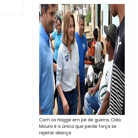
Com os Hagge em pé de guerra, Cida
Moura é a única que perde força se
rejeitar aliança