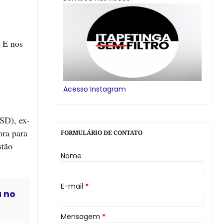
. E nos
Acesso Instagram
PSD), ex-
ora para
FORMULÁRIO DE CONTATO
stão
Nome
E-mail
*
a no
Mensagem
*