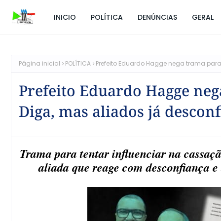
INICIO
POLÍTICA
DENÚNCIAS
GERAL
Página inicial
POLÍTICA
Prefeito Eduardo Hagge nega trama para
Prefeito Eduardo Hagge neg
Diga, mas aliados já descon
Trama para tentar influenciar na cassaçã
aliada que reage com desconfiança e 