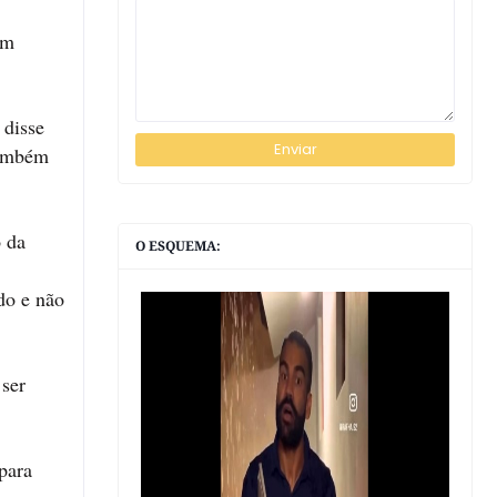
em
 disse
também
o da
O ESQUEMA:
do e não
 ser
 para