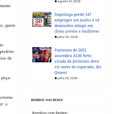
agosto 01, 2026
amente
Itapetinga perde 247
empregos em junho e vê
ele, quem
demissões atingir em
cheio jovens e mulheres
julho 30, 2026
ão
Fantasma de 2022
prefeito
assombra ACM Neto:
fase de
virada de Jerônimo deve
vir antes do esperado, diz
Quaest
 peça-
julho 29, 2026
governo
BOMBOU NAS REDES
e: a
Bombou nas Redes!