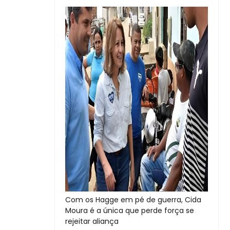
Com os Hagge em pé de guerra, Cida
Moura é a única que perde força se
rejeitar aliança