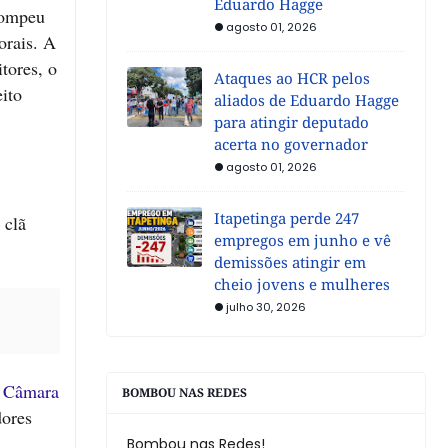
Eduardo Hagge
rompeu
agosto 01, 2026
orais. A
tores, o
Ataques ao HCR pelos
eito
aliados de Eduardo Hagge
para atingir deputado
acerta no governador
agosto 01, 2026
Itapetinga perde 247
 clã
empregos em junho e vê
demissões atingir em
cheio jovens e mulheres
julho 30, 2026
a
Câmara
BOMBOU NAS REDES
dores
Bombou nas Redes!