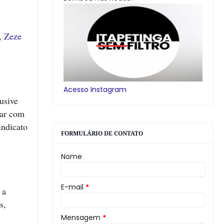
a,
Zeze
Acesso Instagram
usive
rar com
indicato
FORMULÁRIO DE CONTATO
Nome
E-mail
*
 a
s,
Mensagem
*