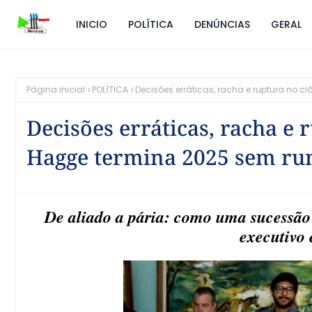
INICIO
POLÍTICA
DENÚNCIAS
GERAL
Página inicial
POLÍTICA
Decisões erráticas, racha e ruptura no 
Decisões erráticas, racha e 
Hagge termina 2025 sem ru
De aliado a pária: como uma sucessão d
executivo 