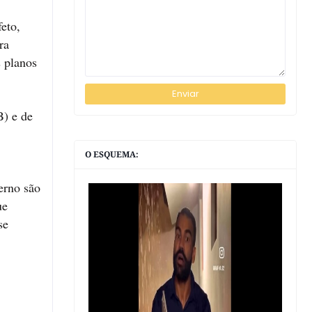
eto,
ra
 planos
B) e de
O ESQUEMA:
erno são
ue
se