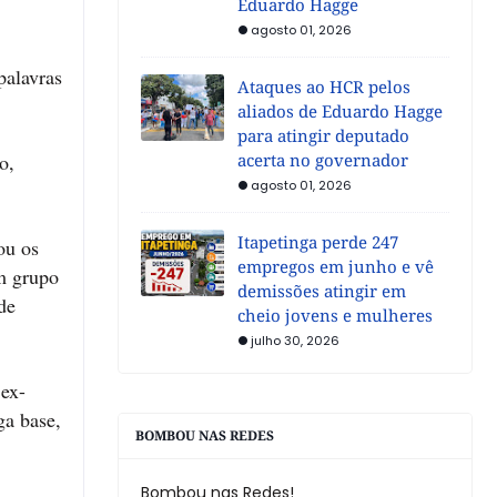
Eduardo Hagge
agosto 01, 2026
palavras
Ataques ao HCR pelos
aliados de Eduardo Hagge
para atingir deputado
o,
acerta no governador
agosto 01, 2026
Itapetinga perde 247
ou os
empregos em junho e vê
um grupo
demissões atingir em
de
cheio jovens e mulheres
julho 30, 2026
 ex-
ga base,
BOMBOU NAS REDES
Bombou nas Redes!