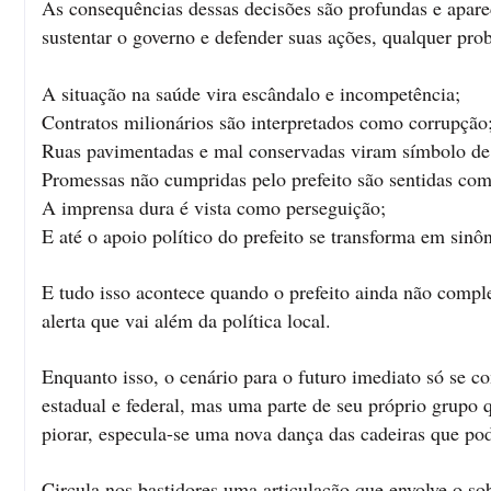
As consequências dessas decisões são profundas e apare
sustentar o governo e defender suas ações, qualquer pro
A situação na saúde vira escândalo e incompetência;
Contratos milionários são interpretados como corrupção
Ruas pavimentadas e mal conservadas viram símbolo d
Promessas não cumpridas pelo prefeito são sentidas com
A imprensa dura é vista como perseguição;
E até o apoio político do prefeito se transforma em sinô
E tudo isso acontece quando o prefeito ainda não com
alerta que vai além da política local.
Enquanto isso, o cenário para o futuro imediato só se c
estadual e federal, mas uma parte de seu próprio grupo 
piorar, especula-se uma nova dança das cadeiras que pod
Circula nos bastidores uma articulação que envolve o s