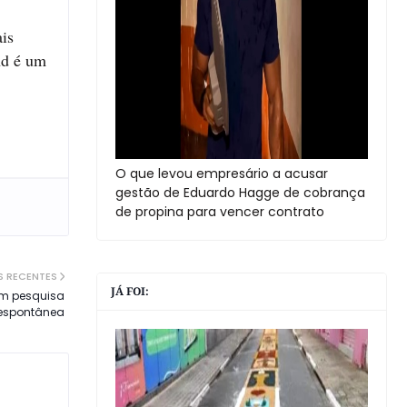
ais
und é um
O que levou empresário a acusar
gestão de Eduardo Hagge de cobrança
de propina para vencer contrato
S RECENTES
JÁ FOI:
em pesquisa
espontânea