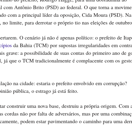
l com Antônio Brito (PSD) ao federal. O que torna a movime
ando com a principal líder da oposição, Cida Moura (PSD). Na 
 no limite, para derrotar o próprio tio nas eleições de outubro
arem. O cenário já não é apenas político: o prefeito de Itap
cípios
da Bahia (TCM) por supostas irregularidades em contr
s grave: a possibilidade de suas contas do primeiro ano de g
al, já que o TCM tradicionalmente é complacente com os gest
ção na cidade: estaria o prefeito envolvido em corrupção?
ião pública, o estrago já está feito.
tar construir uma nova base, destruiu a própria origem. Com 
s cordas não por falta de adversários, mas por uma combinaç
ronicamente, podem estar pavimentando o caminho para uma der