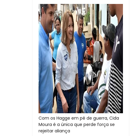
Com os Hagge em pé de guerra, Cida
Moura é a única que perde força se
rejeitar aliança