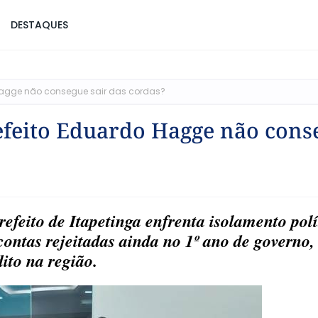
DESTAQUES
 Hagge não consegue sair das cordas?
efeito Eduardo Hagge não cons
efeito de Itapetinga enfrenta isolamento polí
 contas rejeitadas ainda no 1º ano de governo,
dito na região.