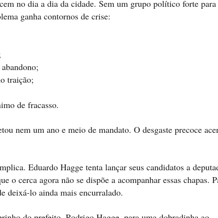
cem no dia a dia da cidade. Sem um grupo político forte para
blema ganha contornos de crise:
;
e abandono;
o traição;
nimo de fracasso.
pletou nem um ano e meio de mandato. O desgaste precoce ac
omplica. Eduardo Hagge tenta lançar seus candidatos a deputa
que o cerca agora não se dispõe a acompanhar essas chapas. P
e deixá-lo ainda mais encurralado.
obrinho do prefeito, Rodrigo Hagge, para uma dobradinha ao