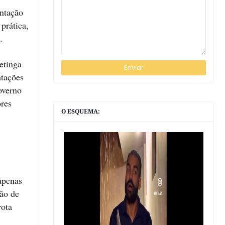
ntação
prática,
.
etinga
atações
overno
ores
O ESQUEMA:
apenas
ão de
rota