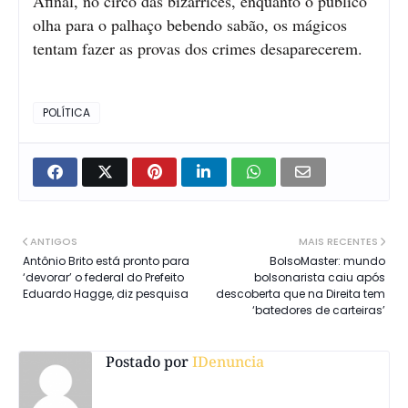
Afinal, no circo das bizarrices, enquanto o público
olha para o palhaço bebendo sabão, os mágicos
tentam fazer as provas dos crimes desaparecerem.
POLÍTICA
ANTIGOS
MAIS RECENTES
Antônio Brito está pronto para
BolsoMaster: mundo
‘devorar’ o federal do Prefeito
bolsonarista caiu após
Eduardo Hagge, diz pesquisa
descoberta que na Direita tem
‘batedores de carteiras’
Postado por
IDenuncia