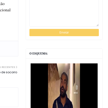
tão
cional
O ESQUEMA:
S RECENTES
 de socorro