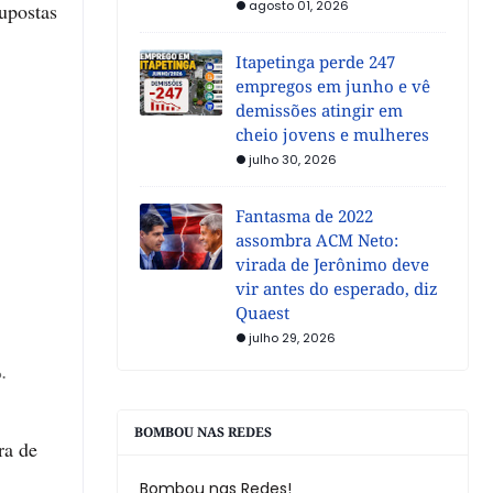
agosto 01, 2026
upostas
Itapetinga perde 247
empregos em junho e vê
demissões atingir em
cheio jovens e mulheres
julho 30, 2026
Fantasma de 2022
assombra ACM Neto:
virada de Jerônimo deve
vir antes do esperado, diz
Quaest
julho 29, 2026
.
BOMBOU NAS REDES
ra de
Bombou nas Redes!