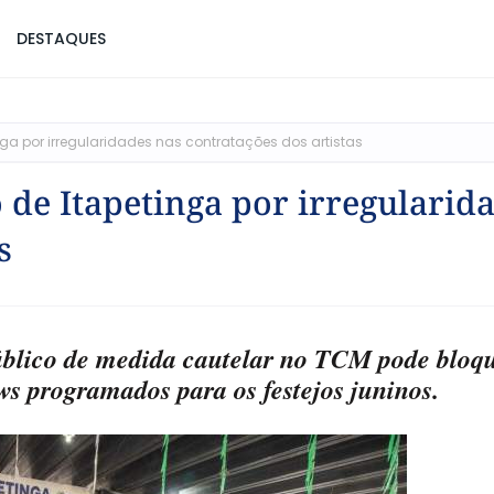
DESTAQUES
a por irregularidades nas contratações dos artistas
de Itapetinga por irregularid
s
úblico de medida cautelar no TCM pode bloq
s programados para os festejos juninos.