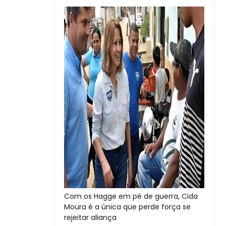
Com os Hagge em pé de guerra, Cida
Moura é a única que perde força se
rejeitar aliança